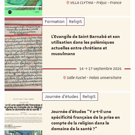
VILLA CLYTHIA - Fréjus - France
Formation
ReligiS
L’Evangile de Saint Barnabé et son
utilisation dans les polémiques
actuelles entre chrétiens et
musulmans
14
17 septembre 2026
Salle Fustel - Palais universitaire
Journée d'études
ReligiS
Journée d’études "Y a-t-il une
spécificité française de la prise en
compte de la religion dans le
domaine de la santé ?"