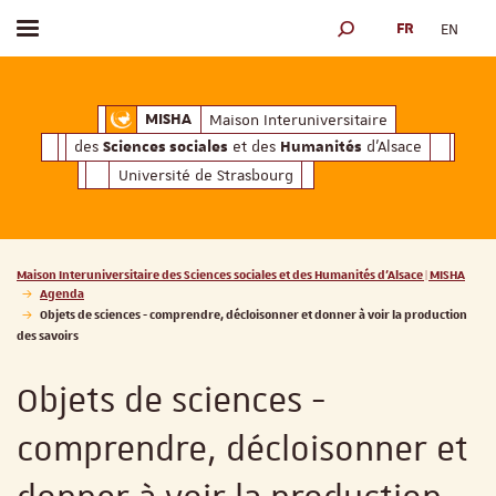
FR
EN
Afficher / masquer le menu
MOTEUR DE RECHERCH
ciales
Humanités
et des
d'Alsace
Maison Interuniversitaire des
Sciences soc
Maison Interuniversitaire
MISHA
des
et des
d'Alsace
Sciences sociales
Humanités
Université de Strasbourg
Vous êtes ici :
Maison Interuniversitaire des Sciences sociales et des Humanités d'Alsace | MISHA
Agenda
Objets de sciences - comprendre, décloisonner et donner à voir la production
des savoirs
Objets de sciences -
comprendre, décloisonner et