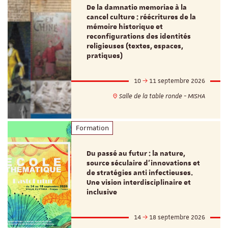
De la damnatio memoriae à la
cancel culture : réécritures de la
mémoire historique et
reconfigurations des identités
religieuses (textes, espaces,
pratiques)
10
11 septembre 2026
Salle de la table ronde - MISHA
Formation
Du passé au futur : la nature,
source séculaire d’innovations et
de stratégies anti infectieuses.
Une vision interdisciplinaire et
inclusive
14
18 septembre 2026