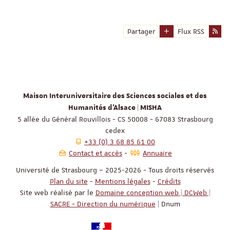
Partager
Flux RSS
Maison Interuniversitaire des Sciences sociales et des
Humanités d'Alsace | MISHA
5 allée du Général Rouvillois - CS 50008 - 67083 Strasbourg
cedex
+33 (0) 3 68 85 61 00
Contact et accès
Annuaire
Université de Strasbourg – 2025-2026 - Tous droits réservés
Plan du site
-
Mentions légales
-
Crédits
Site web réalisé par le
Domaine conception web | DCWeb |
SACRE - Direction du numérique
| Dnum