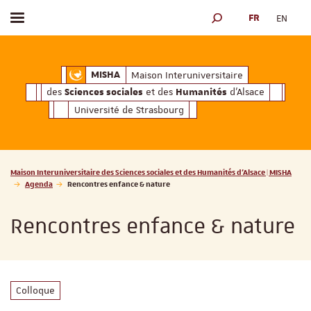
FR
EN
Afficher / masquer le menu
MOTEUR DE RECHERCH
ciales
Humanités
et des
d'Alsace
Maison Interuniversitaire des
Sciences soc
Maison Interuniversitaire
MISHA
des
et des
d'Alsace
Sciences sociales
Humanités
Université de Strasbourg
Vous êtes ici :
Maison Interuniversitaire des Sciences sociales et des Humanités d'Alsace | MISHA
Agenda
Rencontres enfance & nature
Rencontres enfance & nature
Colloque