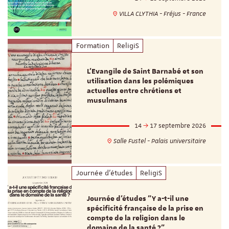
VILLA CLYTHIA - Fréjus - France
Formation
ReligiS
L’Evangile de Saint Barnabé et son
utilisation dans les polémiques
actuelles entre chrétiens et
musulmans
14
17 septembre 2026
Salle Fustel - Palais universitaire
Journée d'études
ReligiS
Journée d’études "Y a-t-il une
spécificité française de la prise en
compte de la religion dans le
domaine de la santé ?"