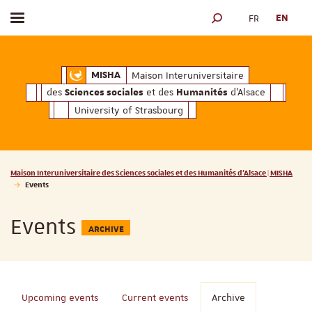
FR
EN
Toggle menu
SEARCH ENGINE
ciales
Humanités
et des
d'Alsace
Maison Interuniversitaire des
Sciences soc
Maison Interuniversitaire
MISHA
des
et des
d'Alsace
Sciences sociales
Humanités
University of Strasbourg
Vous êtes ici :
Maison Interuniversitaire des Sciences sociales et des Humanités d'Alsace | MISHA
Events
Events
ARCHIVE
Upcoming events
Current events
Archive