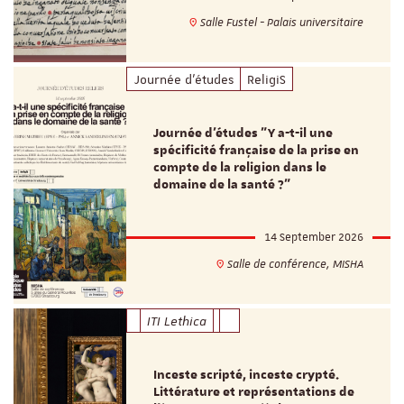
Salle Fustel - Palais universitaire
Journée d'études
ReligiS
Journée d’études "Y a-t-il une
spécificité française de la prise en
compte de la religion dans le
domaine de la santé ?"
14 September 2026
Salle de conférence, MISHA
ITI Lethica
Inceste scripté, inceste crypté.
Littérature et représentations de