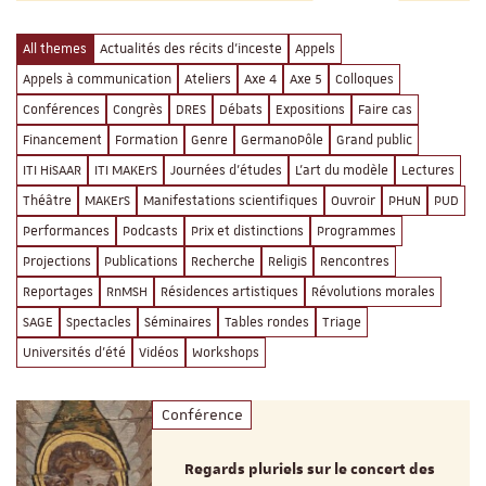
All themes
Actualités des récits d'inceste
Appels
Appels à communication
Ateliers
Axe 4
Axe 5
Colloques
Conférences
Congrès
DRES
Débats
Expositions
Faire cas
Financement
Formation
Genre
GermanoPôle
Grand public
ITI HiSAAR
ITI MAKErS
Journées d'études
L'art du modèle
Lectures
Théâtre
MAKErS
Manifestations scientifiques
Ouvroir
PHuN
PUD
Performances
Podcasts
Prix et distinctions
Programmes
Projections
Publications
Recherche
ReligiS
Rencontres
Reportages
RnMSH
Résidences artistiques
Révolutions morales
SAGE
Spectacles
Séminaires
Tables rondes
Triage
Universités d'été
Vidéos
Workshops
Conférence
Regards pluriels sur le concert des