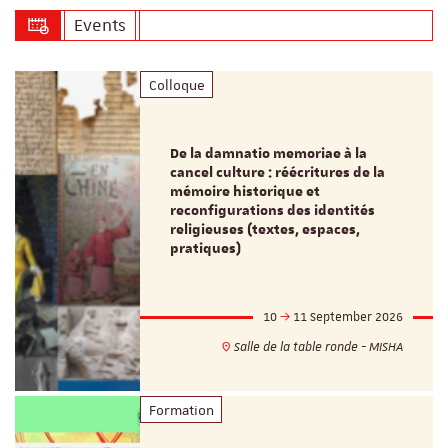
Events
Colloque
De la damnatio memoriae à la
cancel culture : réécritures de la
mémoire historique et
reconfigurations des identités
religieuses (textes, espaces,
pratiques)
10
11 September 2026
Salle de la table ronde - MISHA
Formation