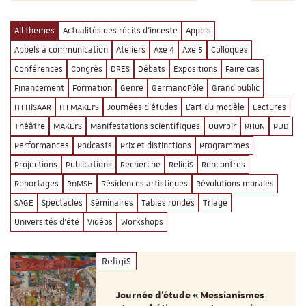
All themes
Actualités des récits d'inceste
Appels
Appels à communication
Ateliers
Axe 4
Axe 5
Colloques
Conférences
Congrès
DRES
Débats
Expositions
Faire cas
Financement
Formation
Genre
GermanoPôle
Grand public
ITI HiSAAR
ITI MAKErS
Journées d'études
L'art du modèle
Lectures
Théâtre
MAKErS
Manifestations scientifiques
Ouvroir
PHuN
PUD
Performances
Podcasts
Prix et distinctions
Programmes
Projections
Publications
Recherche
ReligiS
Rencontres
Reportages
RnMSH
Résidences artistiques
Révolutions morales
SAGE
Spectacles
Séminaires
Tables rondes
Triage
Universités d'été
Vidéos
Workshops
ReligiS
Journée d’étude « Messianismes