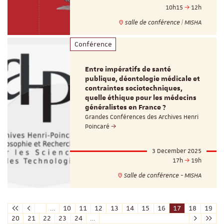
10h15
12h
salle de conférence | MISHA
Conférence
Entre impératifs de santé
publique, déontologie médicale et
contraintes sociotechniques,
quelle éthique pour les médecins
généralistes en France ?
Grandes Conférences des Archives Henri
Poincaré
3 December 2025
17h
19h
Salle de conférence - MISHA
…
10
11
12
13
14
15
16
17
18
19
20
21
22
23
24
…