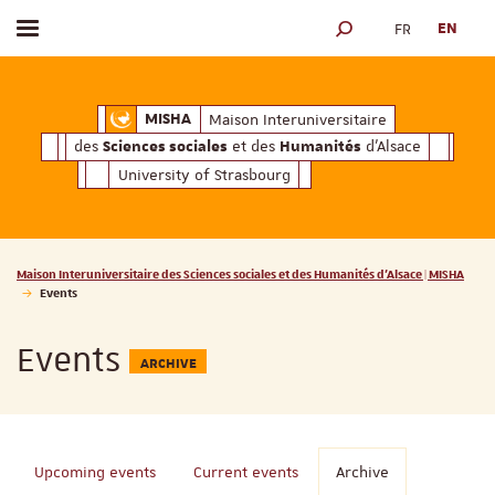
FR
EN
Toggle menu
SEARCH ENGINE
ciales
Humanités
et des
d'Alsace
Maison Interuniversitaire des
Sciences soc
Maison Interuniversitaire
MISHA
des
et des
d'Alsace
Sciences sociales
Humanités
University of Strasbourg
Vous êtes ici :
Maison Interuniversitaire des Sciences sociales et des Humanités d'Alsace | MISHA
Events
Events
ARCHIVE
Upcoming events
Current events
Archive