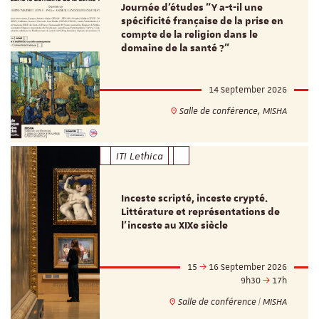
Journée d’études "Y a-t-il une
spécificité française de la prise en
compte de la religion dans le
domaine de la santé ?"
14 September 2026
Salle de conférence, MISHA
ITI Lethica
Inceste scripté, inceste crypté.
Littérature et représentations de
l’inceste au XIXe siècle
15
16 September 2026
9h30
17h
Salle de conférence | MISHA