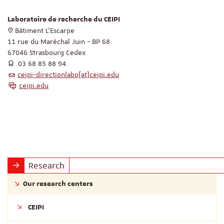
Laboratoire de recherche du CEIPI
Bâtiment L'Escarpe
11 rue du Maréchal Juin - BP 68
67046 Strasbourg Cedex
03 68 85 88 94
ceipi-directionlabo[at]ceipi.edu
ceipi.edu
Research
Our research centers
CEIPI