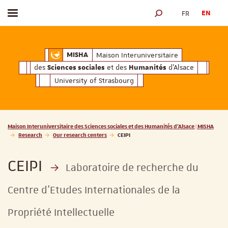
FR
EN
Toggle menu
SEARCH ENGINE
ciales
Humanités
et des
d'Alsace
Maison Interuniversitaire des
Sciences soc
Maison Interuniversitaire
MISHA
des
et des
d'Alsace
Sciences sociales
Humanités
University of Strasbourg
Vous êtes ici :
Maison Interuniversitaire des Sciences sociales et des Humanités d'Alsace | MISHA
Research
Our research centers
CEIPI
CEIPI
Laboratoire de recherche du
Centre d'Etudes Internationales de la
Propriété Intellectuelle