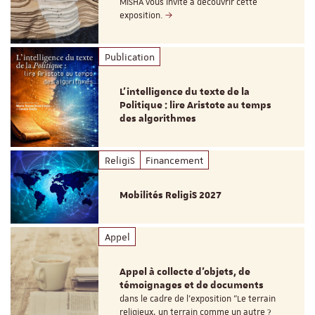
MISHA vous invite à découvrir cette
exposition.
Publication
L’intelligence du texte de la
Politique : lire Aristote au temps
des algorithmes
ReligiS
Financement
Mobilités ReligiS 2027
Appel
Appel à collecte d'objets, de
témoignages et de documents
dans le cadre de l'exposition "Le terrain
religieux, un terrain comme un autre ?