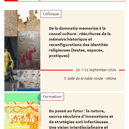
Colloque
De la damnatio memoriae à la
cancel culture : réécritures de la
mémoire historique et
reconfigurations des identités
religieuses (textes, espaces,
pratiques)
10
11 September 2026
Salle de la table ronde - MISHA
Formation
Du passé au futur : la nature,
source séculaire d’innovations et
de stratégies anti infectieuses.
Une vision interdisciplinaire et