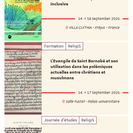
inclusive
14
18 September 2026
VILLA CLYTHIA - Fréjus - France
Formation
ReligiS
L’Evangile de Saint Barnabé et son
utilisation dans les polémiques
actuelles entre chrétiens et
musulmans
14
17 September 2026
Salle Fustel - Palais universitaire
Journée d'études
ReligiS