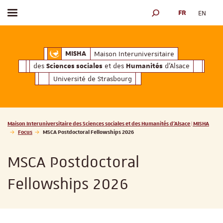
FR
EN
Afficher / masquer le menu
MOTEUR DE RECHERCH
ciales
Humanités
et des
d'Alsace
Maison Interuniversitaire des
Sciences soc
Maison Interuniversitaire
MISHA
des
et des
d'Alsace
Sciences sociales
Humanités
Université de Strasbourg
Vous êtes ici :
Maison Interuniversitaire des Sciences sociales et des Humanités d'Alsace | MISHA
Focus
MSCA Postdoctoral Fellowships 2026
MSCA Postdoctoral
Fellowships 2026