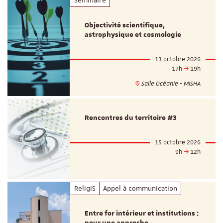
Séminaire
Objectivité scientifique,
astrophysique et cosmologie
13 octobre 2026
17h
19h
Salle Océanie - MISHA
Rencontres du territoire #3
15 octobre 2026
9h
12h
ReligiS
Appel à communication
Entre for intérieur et institutions :
pour une approche