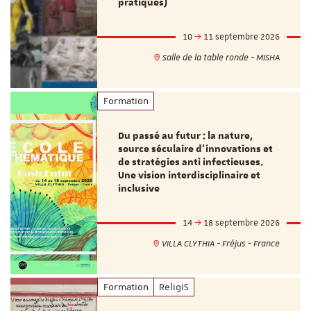
pratiques)
10
11 septembre 2026
Salle de la table ronde - MISHA
Formation
Du passé au futur : la nature,
source séculaire d’innovations et
de stratégies anti infectieuses.
Une vision interdisciplinaire et
inclusive
14
18 septembre 2026
VILLA CLYTHIA - Fréjus - France
Formation
ReligiS