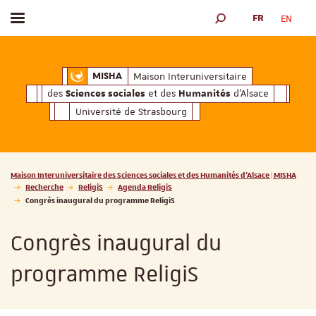
FR
EN
Afficher / masquer le menu
MOTEUR DE RECHERCH
ciales
Humanités
et des
d'Alsace
Maison Interuniversitaire des
Sciences soc
Maison Interuniversitaire
MISHA
des
et des
d'Alsace
Sciences sociales
Humanités
Université de Strasbourg
Vous êtes ici :
Maison Interuniversitaire des Sciences sociales et des Humanités d'Alsace | MISHA
Recherche
ReligiS
Agenda ReligiS
Congrès inaugural du programme ReligiS
Congrès inaugural du
programme ReligiS