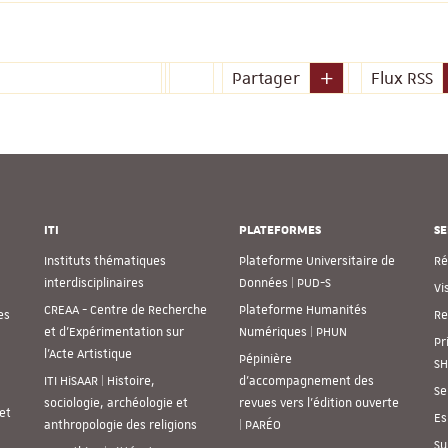
Partager
Flux RSS
ITI
PLATEFORMES
SE
Instituts thématiques
Plateforme Universitaire de
Ré
interdisciplinaires
Données | PUD-S
Vi
CREAA - Centre de Recherche
Plateforme Humanités
es
Re
et d’Expérimentation sur
Numériques | PHUN
Pr
l’Acte Artistique
Pépinière
SH
ITI HiSAAR | Histoire,
d’accompagnement des
Se
sociologie, archéologie et
revues vers l’édition ouverte
et
Es
anthropologie des religions
| PARÉO
Su