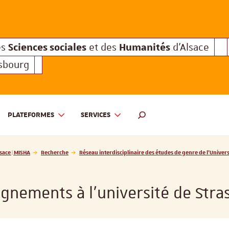
Sciences sociales
Humanités
e des
et des
d'Alsace
Sciences sociales
Hum
Interuniversitaire des
et des
Sciences sociales
Humanités
es
et des
d'Alsace
asbourg
PLATEFORMES
SERVICES
 ET DES HUMANITÉS D'ALSACE | MISHA
MOTEUR DE RECHERCHE
sace | MISHA
Recherche
Réseau interdisciplinaire des études de genre de l’Univer
ignements à l’université de Str