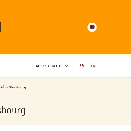
Youtube
anités
d'Alsace
Youtube
ACCÈS DIRECTS
FR
EN
sité de Strasbourg
asbourg