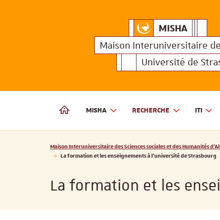
MISHA
Maison Interuniversitair
MISHA
Maison 
Maison Interuniversitaire
d
Université de Str
MISHA
RECHERCHE
ITI
MAISON INTERUNIVERSITAIRE DES SCIENCES SOCIALES
Vous êtes ici :
Maison Interuniversitaire des Sciences sociales et des Humanités d'Al
La formation et les enseignements à l’université de Strasbourg
La formation et les ense