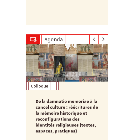
date de clôt
candidatures
2027 à minu
Agenda
Colloque
Formation
De la damnatio memoriae à la
Du passé au
cancel culture : réécritures de
source séc
e et
la mémoire historique et
d’innovati
reconfigurations des
anti infec
identités religieuses (textes,
interdiscip
espaces, pratiques)