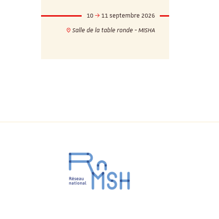
mbre 2026
10
11 septembre 2026
1
17h
18h
Salle de la table ronde - MISHA
VILLA C
ie - MISHA