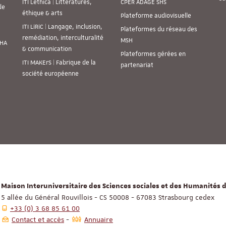
ITI Lethica | Littératures,
CPER ADAGE SHS
de
éthique & arts
Plateforme audiovisuelle
ITI LiRiC | Langage, inclusion,
Plateformes du réseau des
remédiation, interculturalité
MSH
SHA
& communication
Plateformes gérées en
ITI MAKErS | Fabrique de la
partenariat
société européenne
Maison Interuniversitaire des Sciences sociales et des Humanités d
5 allée du Général Rouvillois - CS 50008 - 67083 Strasbourg cedex
+33 (0) 3 68 85 61 00
Contact et accès
Annuaire