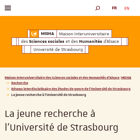
FR
EN
Afficher / masquer le menu
MOTEUR DE RECHERCH
ciales
Humanités
et des
d'Alsace
Maison Interuniversitaire des
Sciences soc
Maison Interuniversitaire
MISHA
des
et des
d'Alsace
Sciences sociales
Humanités
Université de Strasbourg
Vous êtes ici :
Maison Interuniversitaire des Sciences sociales et des Humanités d'Alsace | MISHA
Recherche
Réseau interdisciplinaire des études de genre de l’Université de Strasbourg
La jeune recherche à l’Université de Strasbourg
La jeune recherche à
l’Université de Strasbourg