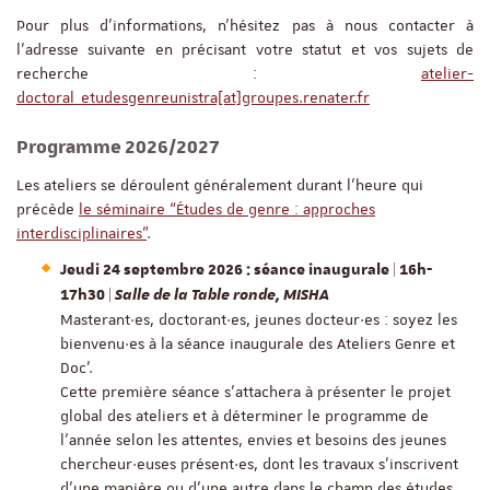
Pour plus d'informations, n'hésitez pas à nous contacter à
l’adresse suivante en précisant votre statut et vos sujets de
recherche :
atelier-
doctoral_etudesgenreunistra[at]groupes.renater.fr
Programme 2026/2027
Les ateliers se déroulent généralement durant l’heure qui
précède
le séminaire “Études de genre : approches
interdisciplinaires”
.
Jeudi 24 septembre 2026 : séance inaugurale | 16h-
17h30 |
Salle de la Table ronde, MISHA
Masterant·es, doctorant·es, jeunes docteur·es : soyez les
bienvenu·es à la séance inaugurale des Ateliers Genre et
Doc’.
Cette première séance s’attachera à présenter le projet
global des ateliers et à déterminer le programme de
l’année selon les attentes, envies et besoins des jeunes
chercheur·euses présent·es, dont les travaux s’inscrivent
d’une manière ou d’une autre dans le champ des études