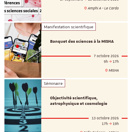
Amphi A - Le Cardo
Manifestation scientifique
Banquet des sciences à la MISHA
7 octobre 2026
9h
17h
MISHA
Séminaire
Objectivité scientifique,
astrophysique et cosmologie
13 octobre 2026
17h
19h