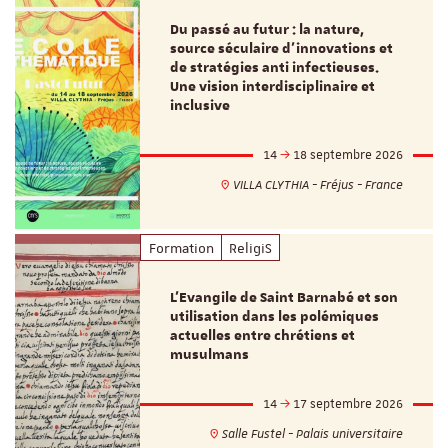
Du passé au futur : la nature,
source séculaire d’innovations et
de stratégies anti infectieuses.
Une vision interdisciplinaire et
inclusive
14
18 septembre 2026
VILLA CLYTHIA - Fréjus - France
Formation
ReligiS
L’Evangile de Saint Barnabé et son
utilisation dans les polémiques
actuelles entre chrétiens et
musulmans
14
17 septembre 2026
Salle Fustel - Palais universitaire