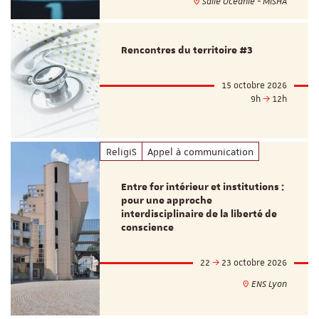
Salle Océanie - MISHA
Rencontres du territoire #3
15 octobre 2026
9h
12h
ReligiS
Appel à communication
Entre for intérieur et institutions :
pour une approche
interdisciplinaire de la liberté de
conscience
22
23 octobre 2026
ENS Lyon