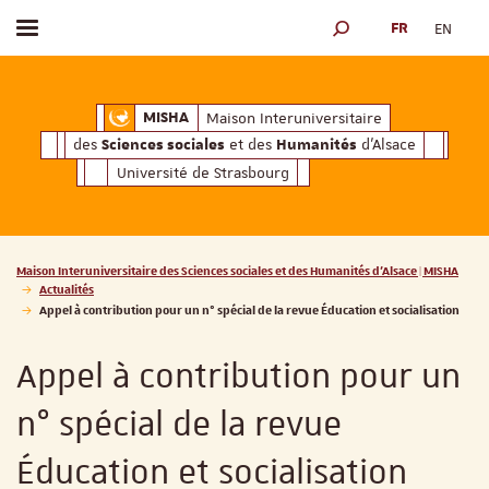
FR
EN
Afficher / masquer le menu
MOTEUR DE RECHERCH
ciales
Humanités
et des
d'Alsace
Maison Interuniversitaire des
Sciences soc
Maison Interuniversitaire
MISHA
des
et des
d'Alsace
Sciences sociales
Humanités
Université de Strasbourg
Vous êtes ici :
Maison Interuniversitaire des Sciences sociales et des Humanités d'Alsace | MISHA
Actualités
Appel à contribution pour un n° spécial de la revue Éducation et socialisation
Appel à contribution pour un
n° spécial de la revue
Éducation et socialisation