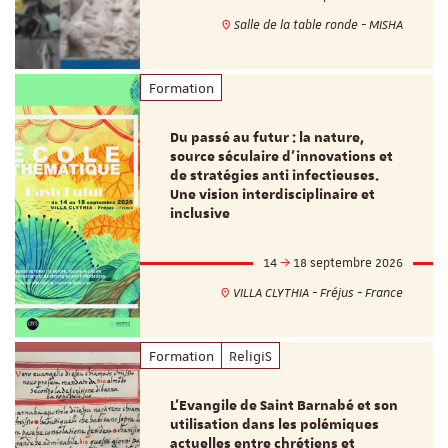
Salle de la table ronde - MISHA
Formation
Du passé au futur : la nature,
source séculaire d’innovations et
de stratégies anti infectieuses.
Une vision interdisciplinaire et
inclusive
14
18 septembre 2026
VILLA CLYTHIA - Fréjus - France
Formation
ReligiS
L’Evangile de Saint Barnabé et son
utilisation dans les polémiques
actuelles entre chrétiens et