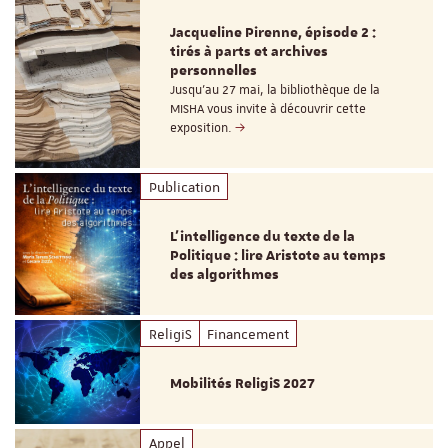
Jacqueline Pirenne, épisode 2 :
tirés à parts et archives
personnelles
Jusqu’au 27 mai, la bibliothèque de la
MISHA vous invite à découvrir cette
exposition.
Publication
L’intelligence du texte de la
Politique : lire Aristote au temps
des algorithmes
ReligiS
Financement
Mobilités ReligiS 2027
Appel