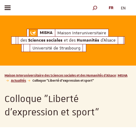
FR
EN
Afficher / masquer le menu
MOTEUR DE RECHERCH
ciales
Humanités
et des
d'Alsace
Maison Interuniversitaire des
Sciences soc
Maison Interuniversitaire
MISHA
des
et des
d'Alsace
Sciences sociales
Humanités
Université de Strasbourg
Vous êtes ici :
Maison Interuniversitaire des Sciences sociales et des Humanités d'Alsace | MISHA
Actualités
Colloque "Liberté d'expression et sport"
Colloque "Liberté
d'expression et sport"