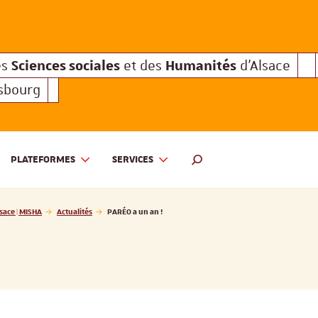
Sciences sociales
Humanités
e des
et des
d'Alsace
Sciences sociales
Hum
Interuniversitaire des
et des
Sciences sociales
Humanités
es
et des
d'Alsace
asbourg
PLATEFORMES
SERVICES
 ET DES HUMANITÉS D'ALSACE | MISHA
MOTEUR DE RECHERCHE
sace | MISHA
Actualités
PARÉO a un an !