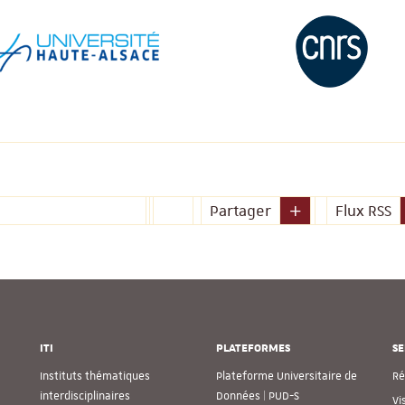
Partager
Flux RSS
ITI
PLATEFORMES
SE
Instituts thématiques
Plateforme Universitaire de
Ré
interdisciplinaires
Données | PUD-S
Vi