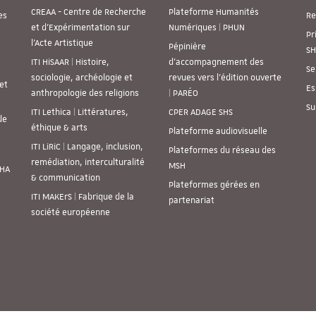
CREAA - Centre de Recherche
Plateforme Humanités
es
Re
et d’Expérimentation sur
Numériques | PHUN
Pr
l’Acte Artistique
Pépinière
SH
ITI HiSAAR | Histoire,
d’accompagnement des
Se
sociologie, archéologie et
revues vers l’édition ouverte
et
Es
anthropologie des religions
| PARÉO
Su
ITI Lethica | Littératures,
CPER ADAGE SHS
de
éthique & arts
Plateforme audiovisuelle
ITI LiRiC | Langage, inclusion,
Plateformes du réseau des
remédiation, interculturalité
MSH
SHA
& communication
Plateformes gérées en
ITI MAKErS | Fabrique de la
partenariat
société européenne