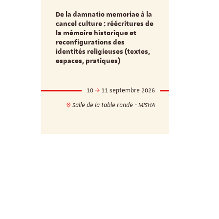
De la damnatio memoriae à la
Du passé au
cancel culture : réécritures de
source séc
e et
la mémoire historique et
d’innovati
reconfigurations des
anti infec
identités religieuses (textes,
interdiscip
espaces, pratiques)
mbre 2026
10
11 septembre 2026
1
17h
18h
Salle de la table ronde - MISHA
VILLA C
ie - MISHA