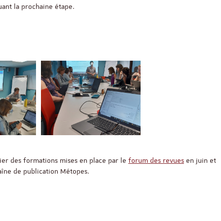
uant la prochaine étape.
Objectivité scientifiqu
recherche qualitative
17 nove
Salle Océan
ier des formations mises en place par le
forum des revues
en juin et
haîne de publication Métopes.