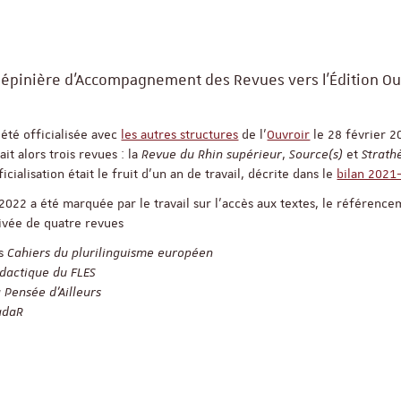
a "Pépinière d’Accompagnement des Revues vers l’Édition O
été officialisée avec
les autres structures
de l’
Ouvroir
le 28 février 20
it alors trois revues : la
Revue du Rhin supérieur
,
Source(s)
et
Strath
ficialisation était le fruit d’un an de travail, décrite dans le
bilan 2021
2022 a été marquée par le travail sur l’accès aux textes, le référence
rivée de quatre revues
es
Cahiers du plurilinguisme européen
dactique du FLES
 Pensée d’Ailleurs
adaR
ReligiS
Financement