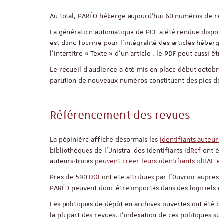
Au total, PARÉO héberge aujourd’hui 60 numéros de r
La génération automatique de PDF a été rendue disponi
est donc fournie pour l’intégralité des articles héber
l’intertitre « Texte » d’un article ; le PDF peut aussi 
Le recueil d’audience a été mis en place début octo
parution de nouveaux numéros constituent des pics de 
Référencement des revues
La pépinière affiche désormais les
identifiants auteur
bibliothèques de l’Unistra, des identifiants
IdRef
ont é
auteurs·trices
peuvent créer leurs identifiants idHAL 
Près de 590
DOI
ont été attribués par l’Ouvroir auprès
PARÉO peuvent donc être importés dans des logiciel
Les politiques de dépôt en archives ouvertes ont été 
la plupart des revues. L’indexation de ces politiques s