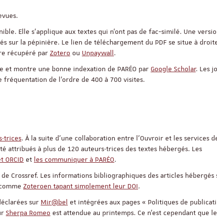
evues.
ble. Elle s’applique aux textes qui n’ont pas de fac-similé. Une versi
Appel à candidatures 
gés sur la pépinière. Le lien de téléchargement du PDF se situe à droit
Soutien à la publicati
être récupéré par
Zotero
ou
Unpaywall
.
ReligiS
Date limite de candidature
bre et montre une bonne indexation de PARÉO par
Google Scholar
. Les j
2026
fréquentation de l’ordre de 400 à 700 visites.
s·trices
. À la suite d’une collaboration entre l’Ouvroir et les services d
té attribués à plus de 120 auteurs·trices des textes hébergés. Les
et ORCID
et
les communiquer à PARÉO
.
 de Crossref. Les informations bibliographiques des articles hébergés 
s comme
Zotero
en tapant simplement leur DOI
.
déclarées sur
Mir@bel
et intégrées aux pages « Politiques de publicat
Séminaire
ur
Sherpa Romeo
est attendue au printemps. Ce n’est cependant que l