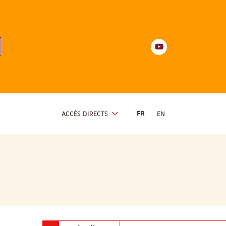
Youtube
anités
d'Alsace
Youtube
ACCÈS DIRECTS
FR
EN