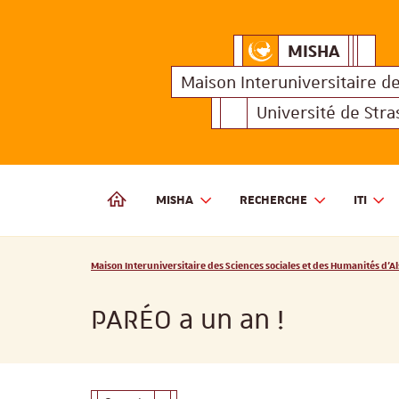
MISHA
Maison Interuniversitair
MISHA
Maison 
Maison Interuniversitaire
d
Université de Str
MISHA
RECHERCHE
ITI
MAISON INTERUNIVERSITAIRE DES SCIENCES SOCIALES
Vous êtes ici :
Maison Interuniversitaire des Sciences sociales et des Humanités d'Al
PARÉO a un an !