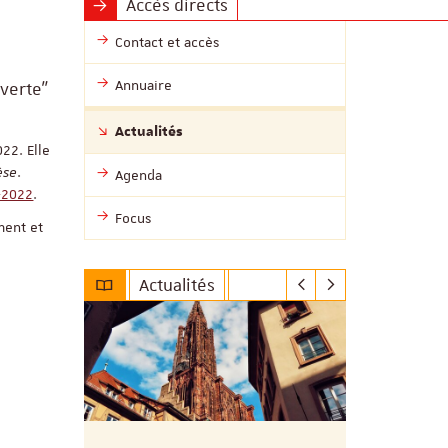
Accès directs
Contact et accès
Annuaire
uverte"
Actualités
22. Elle
èse
.
Agenda
-2022
.
Focus
ment et
Actualités