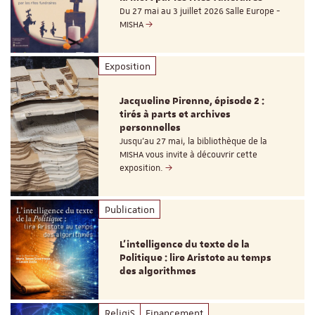
Du 27 mai au 3 juillet 2026 Salle Europe -
MISHA
Exposition
Jacqueline Pirenne, épisode 2 :
tirés à parts et archives
personnelles
Jusqu’au 27 mai, la bibliothèque de la
MISHA vous invite à découvrir cette
exposition.
Publication
L’intelligence du texte de la
Politique : lire Aristote au temps
des algorithmes
ReligiS
Financement