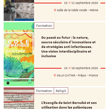
10
11 septembre 2026
Salle de la table ronde - MISHA
Formation
Du passé au futur : la nature,
source séculaire d’innovations et
de stratégies anti infectieuses.
Une vision interdisciplinaire et
inclusive
14
18 septembre 2026
VILLA CLYTHIA - Fréjus - France
Formation
ReligiS
L’Evangile de Saint Barnabé et son
utilisation dans les polémiques