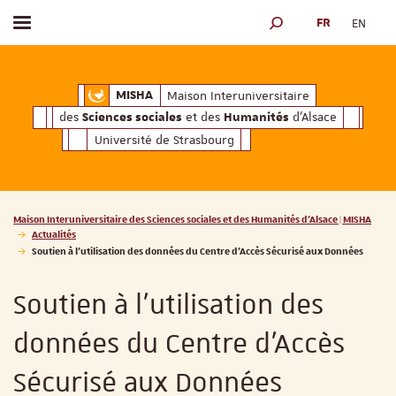
FR
EN
Afficher / masquer le menu
MOTEUR DE RECHERCH
ciales
Humanités
et des
d'Alsace
Maison Interuniversitaire des
Sciences soc
Maison Interuniversitaire
MISHA
des
et des
d'Alsace
Sciences sociales
Humanités
Université de Strasbourg
Vous êtes ici :
Maison Interuniversitaire des Sciences sociales et des Humanités d'Alsace | MISHA
Actualités
Soutien à l'utilisation des données du Centre d'Accès Sécurisé aux Données
Soutien à l'utilisation des
données du Centre d'Accès
Sécurisé aux Données