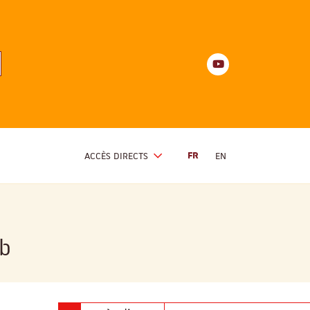
Youtube
anités
d'Alsace
Youtube
ACCÈS DIRECTS
FR
EN
ab