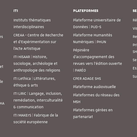
ITI
PLATEFORMES
SE
Instituts thématiques
Plateforme Universitaire de
Ré
interdisciplinaires
Données | PUD-S
Vi
CREAA - Centre de Recherche
Plateforme Humanités
es
Re
et d’Expérimentation sur
Numériques | PHUN
Pr
l’Acte Artistique
Pépinière
SH
ITI HiSAAR | Histoire,
d’accompagnement des
Se
sociologie, archéologie et
revues vers l’édition ouverte
et
Es
anthropologie des religions
| PARÉO
Su
ITI Lethica | Littératures,
CPER ADAGE SHS
de
éthique & arts
Plateforme audiovisuelle
ITI LiRiC | Langage, inclusion,
Plateformes du réseau des
remédiation, interculturalité
MSH
SHA
& communication
Plateformes gérées en
ITI MAKErS | Fabrique de la
partenariat
société européenne