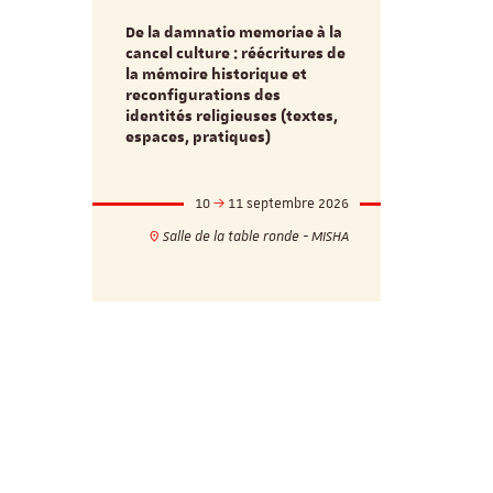
De la damnatio memoriae à la
Du passé au
cancel culture : réécritures de
source séc
e et
la mémoire historique et
d’innovati
reconfigurations des
anti infec
identités religieuses (textes,
interdiscip
espaces, pratiques)
mbre 2026
10
11 septembre 2026
1
17h
18h
Salle de la table ronde - MISHA
VILLA C
ie - MISHA