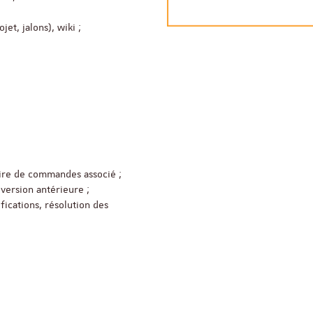
jet, jalons), wiki ;
Appel à candidatures 
Soutien à la publicati
ReligiS
Date limite de candidature
2026
ire de commandes associé ;
version antérieure ;
fications, résolution des
Séminaire