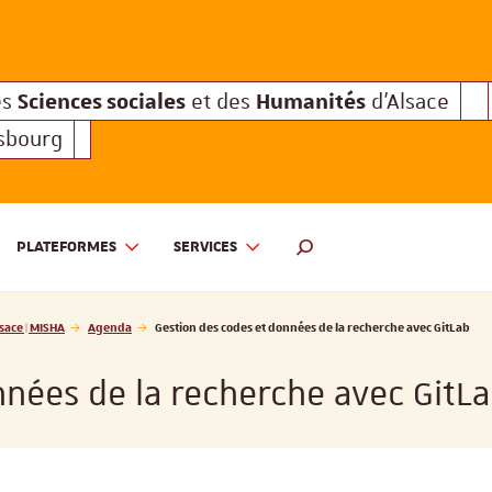
Sciences sociales
Humanités
e des
et des
d'Alsace
Sciences sociales
Hum
Interuniversitaire des
et des
Sciences sociales
Humanités
es
et des
d'Alsace
asbourg
PLATEFORMES
SERVICES
 ET DES HUMANITÉS D'ALSACE | MISHA
MOTEUR DE RECHERCHE
sace | MISHA
Agenda
Gestion des codes et données de la recherche avec GitLab
nnées de la recherche avec GitL