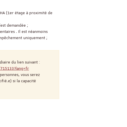
SHA (1er étage à proximité de
Objectivité scientifiqu
recherche qualitative
n'est demandée ;
ntaires . Il est néanmoins
'empêchement uniquement ;
17 nove
iaire du lien suivant :
Salle Océan
p/715133?lang=fr
 personnes, vous serez
fié.e) si la capacité