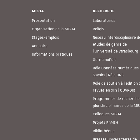
MISHA
RECHERCHE
Présentation
Laboratoires
Organisation de la MISHA
ReligiS
Stages-emplois
Réseau interdisciplinaire d
études de genre de
Annuaire
l’Université de Strasbourg
Informations pratiques
GermanoPôle
Pôle Données Numériques 
Savoirs | Pôle DNS
Pôle de soutien à l’édition 
revues en SHS | OUVROIR
Programmes de recherche
pluridisciplinaires de la MI
Colloques MISHA
Projets RnMSH
Bibliothèque
Presses universitaires de