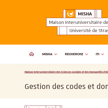
MISHA
Maison Interuniversitair
MISHA
Maison 
Maison Interuniversitaire
d
Université de Str
MISHA
RECHERCHE
ITI
MAISON INTERUNIVERSITAIRE DES SCIENCES SOCIALES
Vous êtes ici :
Maison Interuniversitaire des Sciences sociales et des Humanités d'Al
Gestion des codes et do