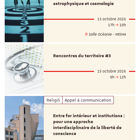
astrophysique et cosmologie
13 octobre 2026
17h
19h
Salle Océanie - MISHA
Rencontres du territoire #3
15 octobre 2026
9h
12h
ReligiS
Appel à communication
Entre for intérieur et institutions :
pour une approche
interdisciplinaire de la liberté de
conscience