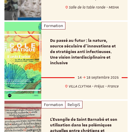
Salle de la table ronde - MISHA
Formation
Du passé au futur : la nature,
source séculaire d’innovations et
de stratégies anti infectieuses.
Une vision interdisciplinaire et
inclusive
14
18 septembre 2026
VILLA CLYTHIA - Fréjus - France
Formation
ReligiS
L’Evangile de Saint Barnabé et son
utilisation dans les polémiques
actuelles entre chrétiens et