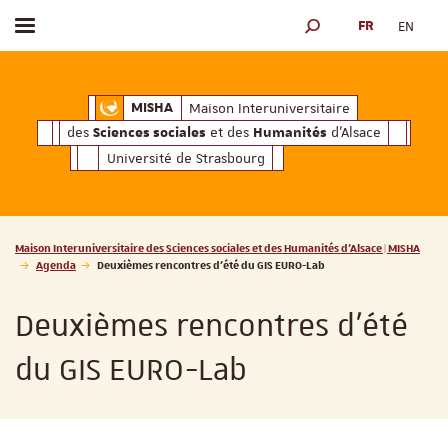
FR
EN
Afficher / masquer le menu
MOTEUR DE RECHERCH
ciales
Humanités
et des
d'Alsace
Maison Interuniversitaire des
Sciences soc
Maison Interuniversitaire
MISHA
des
et des
d'Alsace
Sciences sociales
Humanités
Université de Strasbourg
Vous êtes ici :
Maison Interuniversitaire des Sciences sociales et des Humanités d'Alsace | MISHA
Agenda
Deuxièmes rencontres d'été du GIS EURO-Lab
Deuxièmes rencontres d'été
du GIS EURO-Lab