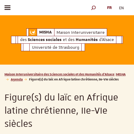
FR
EN
Afficher / masquer le menu
MOTEUR DE RECHERCH
ciales
Humanités
et des
d'Alsace
Maison Interuniversitaire des
Sciences soc
Maison Interuniversitaire
MISHA
des
et des
d'Alsace
Sciences sociales
Humanités
Université de Strasbourg
Vous êtes ici :
Maison Interuniversitaire des Sciences sociales et des Humanités d'Alsace | MISHA
Agenda
Figure(s) du laïc en Afrique latine chrétienne, IIe-VIe siècles
Figure(s) du laïc en Afrique
latine chrétienne, IIe-VIe
siècles