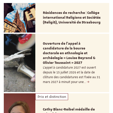
Résidences de recherche | Collège
international Religions et Sociétés
(ReligiS), Université de Strasbourg
Ouverture de l'appel à
candidature de la bourse
doctorale en ethnologie et
archéologie « Louise Beyrand &
Olivier Toussaint » 2027
L’appel à candidature 2027 est ouvert
depuis le 15 juillet 2026 et la date de
clôture des candidatures est fixée au 31
mars 2027 à minuit pour une…
Prix et distinction
Cathy Blanc-Reibel médaille de