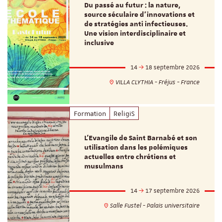
Du passé au futur : la nature,
source séculaire d’innovations et
de stratégies anti infectieuses.
Une vision interdisciplinaire et
inclusive
14
18 septembre 2026
VILLA CLYTHIA - Fréjus - France
Formation
ReligiS
L’Evangile de Saint Barnabé et son
utilisation dans les polémiques
actuelles entre chrétiens et
musulmans
14
17 septembre 2026
Salle Fustel - Palais universitaire