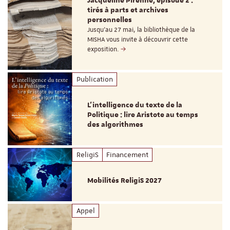
Jacqueline Pirenne, épisode 2 :
tirés à parts et archives
personnelles
Jusqu’au 27 mai, la bibliothèque de la
MISHA vous invite à découvrir cette
exposition.
Publication
L’intelligence du texte de la
Politique : lire Aristote au temps
des algorithmes
ReligiS
Financement
Mobilités ReligiS 2027
Appel