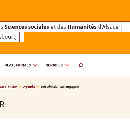
Sciences sociales
Humanités
e des
et des
d'Alsace
Sciences sociales
Hum
Interuniversitaire des
et des
Sciences sociales
Humanités
es
et des
d'Alsace
asbourg
PLATEFORMES
SERVICES
 ET DES HUMANITÉS D'ALSACE | MISHA
MOTEUR DE RECHERCHE
sace | MISHA
Agenda
Introduction au langage R
 R