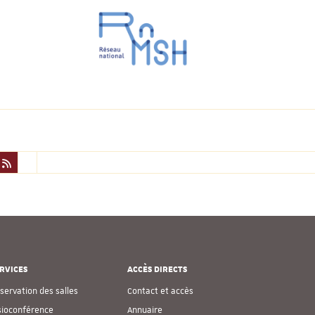
RVICES
ACCÈS DIRECTS
servation des salles
Contact et accès
sioconférence
Annuaire