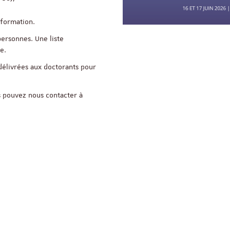
 formation.
Appel à candidatures 
personnes. Une liste
Soutien à la publicati
e.
ReligiS
 délivrées aux doctorants pour
Date limite de candidature
2026
 pouvez nous contacter à
Séminaire