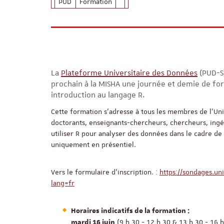
PUD
Formation
La
Plateforme Universitaire des Données
(PUD-S)
prochain à la MISHA une journée et demie de fo
introduction au langage R.
Cette formation s’adresse à tous les membres de l’Un
doctorants, enseignants-chercheurs, chercheurs, ingé
utiliser R pour analyser des données dans le cadre de 
uniquement en présentiel.
Vers le formulaire d'inscription. :
https://sondages.un
lang=fr
Horaires indicatifs de la formation :
(9 h 30 - 12 h 30 & 13 h 30 - 16 
mardi
16 juin