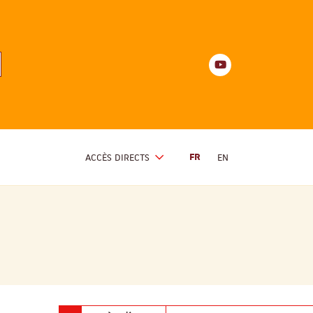
Youtube
anités
d'Alsace
Youtube
ACCÈS DIRECTS
FR
EN