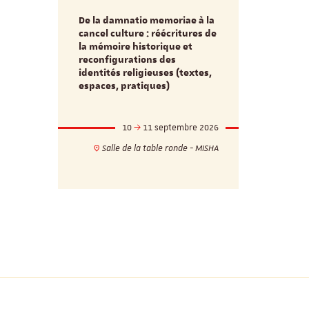
De la damnatio memoriae à la
Du passé au
cancel culture : réécritures de
source séc
e et
la mémoire historique et
d’innovati
reconfigurations des
anti infec
identités religieuses (textes,
interdiscip
espaces, pratiques)
mbre 2026
10
11 septembre 2026
1
17h
18h
Salle de la table ronde - MISHA
VILLA C
ie - MISHA