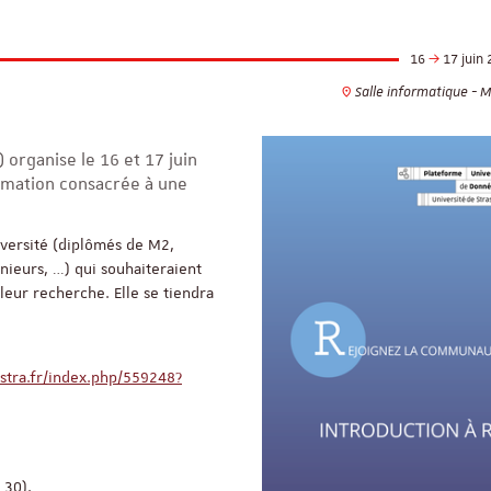
16
17 juin 
Salle informatique - 
 organise le 16 et 17 juin
rmation consacrée à une
iversité (diplômés de M2,
nieurs, …) qui souhaiteraient
leur recherche. Elle se tiendra
istra.fr/index.php/559248?
ReligiS
Financement
h 30),