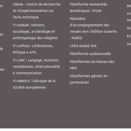
CREAA - Centre de Recherche
Plateforme Humanités
es
Re
et d’Expérimentation sur
Numériques | PHUN
Pr
l’Acte Artistique
Pépinière
SH
ITI HiSAAR | Histoire,
d’accompagnement des
Se
sociologie, archéologie et
revues vers l’édition ouverte
et
Es
anthropologie des religions
| PARÉO
Su
ITI Lethica | Littératures,
CPER ADAGE SHS
de
éthique & arts
Plateforme audiovisuelle
ITI LiRiC | Langage, inclusion,
Plateformes du réseau des
remédiation, interculturalité
MSH
SHA
& communication
Plateformes gérées en
ITI MAKErS | Fabrique de la
partenariat
société européenne