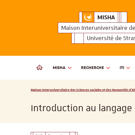
MISHA
Maison Interuniversitair
MISHA
Maison 
Maison Interuniversitaire
d
Université de Str
MISHA
RECHERCHE
ITI
MAISON INTERUNIVERSITAIRE DES SCIENCES SOCIALES
Vous êtes ici :
Maison Interuniversitaire des Sciences sociales et des Humanités d'Al
Introduction au langage