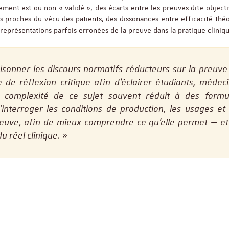
ement est ou non « validé », des écarts entre les preuves dite objecti
s proches du vécu des patients, des dissonances entre efficacité thé
représentations parfois erronées de la preuve dans la pratique cliniq
Objectivité scientifiqu
recherche qualitative
isonner les discours normatifs réducteurs sur la preuve
de réflexion critique afin d’éclairer étudiants, médeci
la complexité de ce sujet souvent réduit à des formu
17 nove
d’interroger les conditions de production, les usages et 
Salle Océan
preuve, afin de mieux comprendre ce qu’elle permet — et
u réel clinique.