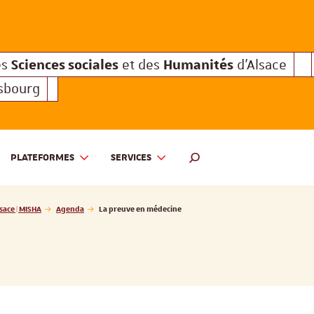
Sciences sociales
Humanités
e des
et des
d'Alsace
Sciences sociales
Hum
Interuniversitaire des
et des
Sciences sociales
Humanités
es
et des
d'Alsace
asbourg
PLATEFORMES
SERVICES
 ET DES HUMANITÉS D'ALSACE | MISHA
MOTEUR DE RECHERCHE
sace | MISHA
Agenda
La preuve en médecine