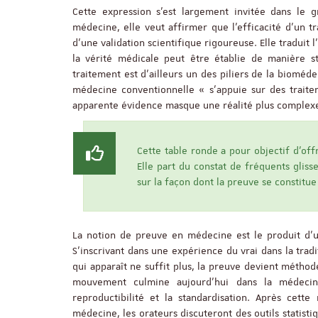
Cette expression s’est largement invitée dans le
médecine, elle veut affirmer que l’efficacité d’un 
d’une validation scientifique rigoureuse. Elle traduit 
la vérité médicale peut être établie de manière sta
traitement est d’ailleurs un des piliers de la bioméde
médecine conventionnelle « s’appuie sur des traitem
apparente évidence masque une réalité plus complexe
Cette table ronde a pour objectif d’off
Elle part du constat de fréquents gli
sur la façon dont la preuve se constitu
La notion de preuve en médecine est le produit d’un
S’inscrivant dans une expérience du vrai dans la trad
qui apparaît ne suffit plus, la preuve devient méthode
mouvement culmine aujourd’hui dans la médecine 
reproductibilité et la standardisation. Après cett
médecine, les orateurs discuteront des outils statist