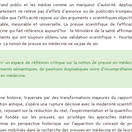
 grand public et les médias comme un marqueur d’autorité. Appliq
traitement ne relève pas d’effets d’annonce ou de publicités trompe
l’idée que l’efficacité repose sur des arguments « scientifiques objecti
Appel à candidatures 
ble, mesurable et universelle. La preuve scientifique de l’efficac
Soutien à la publicati
cine qui fait référence aujourd’hui : le Ministère de la santé affirma
ReligiS
ents qui ont toujours obtenu une validation scientifique ». Pourtan
Date limite de candidature
. La notion de preuve en médecine ne va pas de soi.
2026
rir un espace de réflexion critique sur la notion de preuve en médec
ssements sémantiques, de positions dogmatiques voire d’incompréhens
e en médecine.
e histoire, traversée par des transformations majeures du rapport 
ition antique, s’opère une rupture décisive avec la modernité scientif
, reposant sur la réduction du réel, l’expérimentation et la quantific
fondée sur les preuves, qui privilégie les approches statisti
e mise en perspective historique sur l’apparition du concept de p
Séminaire
iques mobilisés dans la recherche des preuves en médecine et de leurs