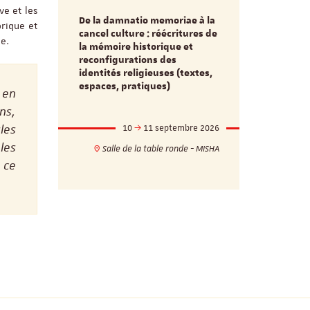
ve et les
De la damnatio memoriae à la
orique et
Du passé au
cancel culture : réécritures de
source séc
ue.
e et
la mémoire historique et
d’innovati
reconfigurations des
anti infec
identités religieuses (textes,
interdiscip
espaces, pratiques)
 en
ns,
les
mbre 2026
10
11 septembre 2026
1
17h
18h
les
Salle de la table ronde - MISHA
VILLA C
ie - MISHA
 ce