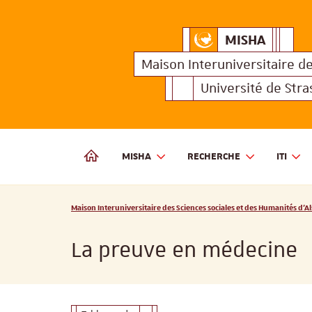
MISHA
Maison Interuniversitair
MISHA
Maison 
Maison Interuniversitaire
d
Université de Str
MISHA
RECHERCHE
ITI
MAISON INTERUNIVERSITAIRE DES SCIENCES SOCIALES
Vous êtes ici :
Maison Interuniversitaire des Sciences sociales et des Humanités d'Al
La preuve en médecine