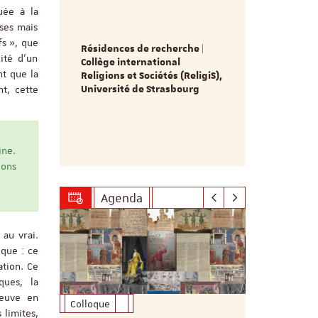
Ouverture 
uée à la
candidatur
uses mais
doctorale 
fs », que
Résidences de recherche |
archéologi
/
ité d’un
Collège international
& Olivier T
on
nt que la
Religions et Sociétés (ReligiS),
L’appel à ca
Université de Strasbourg
t, cette
ouvert depuis
 : 15 mai
date de clôt
candidatures
2027 à minu
ine.
ions
Agenda
au vrai.
ique : ce
ation. Ce
ques, la
reuve en
Colloque
Formation
 limites,