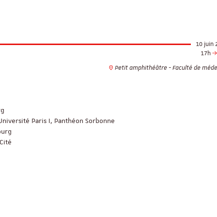
10 juin
17h
Petit amphithéâtre - Faculté de méde
rg
niversité Paris I, Panthéon Sorbonne
ourg
Cité
g
ReligiS
Financement