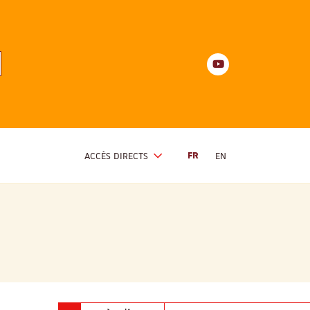
Youtube
anités
d'Alsace
Youtube
ACCÈS DIRECTS
FR
EN