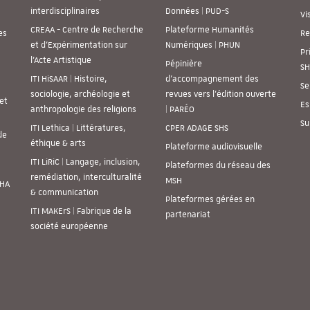
interdisciplinaires
Données | PUD-S
Vi
CREAA - Centre de Recherche
Plateforme Humanités
es
Re
et d’Expérimentation sur
Numériques | PHUN
Pr
l’Acte Artistique
Pépinière
SH
ITI HiSAAR | Histoire,
d’accompagnement des
Se
sociologie, archéologie et
revues vers l’édition ouverte
et
Es
anthropologie des religions
| PARÉO
Su
ITI Lethica | Littératures,
CPER ADAGE SHS
de
éthique & arts
Plateforme audiovisuelle
ITI LiRiC | Langage, inclusion,
Plateformes du réseau des
remédiation, interculturalité
MSH
SHA
& communication
Plateformes gérées en
ITI MAKErS | Fabrique de la
partenariat
société européenne