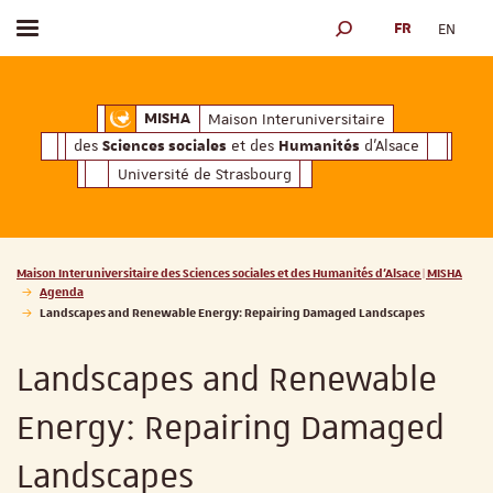
FR
EN
Afficher / masquer le menu
MOTEUR DE RECHERCH
ciales
Humanités
et des
d'Alsace
Maison Interuniversitaire des
Sciences soc
Maison Interuniversitaire
MISHA
des
et des
d'Alsace
Sciences sociales
Humanités
Université de Strasbourg
Vous êtes ici :
Maison Interuniversitaire des Sciences sociales et des Humanités d'Alsace | MISHA
Agenda
Landscapes and Renewable Energy: Repairing Damaged Landscapes
Landscapes and Renewable
Energy: Repairing Damaged
Landscapes