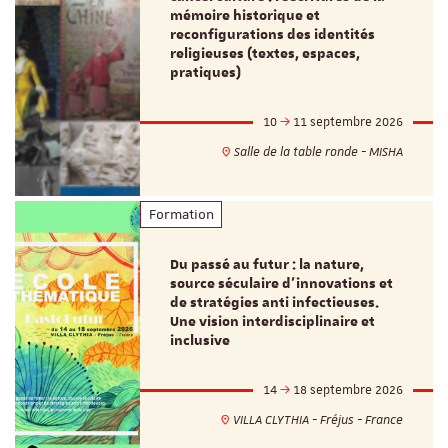
mémoire historique et
reconfigurations des identités
religieuses (textes, espaces,
pratiques)
10
11 septembre 2026
Salle de la table ronde - MISHA
Formation
Du passé au futur : la nature,
source séculaire d’innovations et
de stratégies anti infectieuses.
Une vision interdisciplinaire et
inclusive
14
18 septembre 2026
VILLA CLYTHIA - Fréjus - France