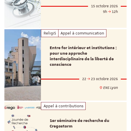
15 octobre 2026
9h
12h
ReligiS
Appel à communication
Entre for intérieur et institutions :
pour une approche
interdisciplinaire de la liberté de
conscience
22
23 octobre 2026
ENS Lyon
Appel à contributions
1er séminaire de recherche du
Cregostorm