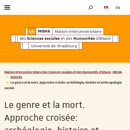
FR
EN
Afficher / masquer le menu
MOTEUR DE RECHERCH
ciales
Humanités
et des
d'Alsace
Maison Interuniversitaire des
Sciences soc
Maison Interuniversitaire
MISHA
des
et des
d'Alsace
Sciences sociales
Humanités
Université de Strasbourg
Vous êtes ici :
Maison Interuniversitaire des Sciences sociales et des Humanités d'Alsace | MISHA
Agenda
Le genre et la mort. Approche croisée: archéologie, histoire et anthropologie
sociale
Le genre et la mort.
Approche croisée: