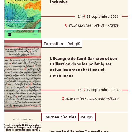
inclusive
14
18 septembre 2026
VILLA CLYTHIA - Fréjus - France
Formation
ReligiS
L’Evangile de Saint Barnabé et son
utilisation dans les polémiques
actuelles entre chrétiens et
musulmans
14
17 septembre 2026
Salle Fustel - Palais universitaire
Journée d'études
ReligiS
Journée d’études "Y a-t-il une