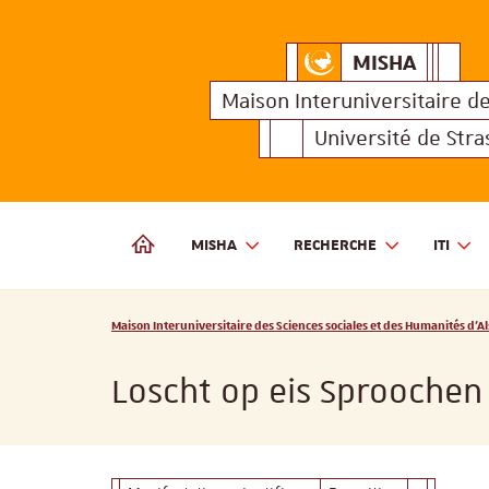
MISHA
Maison Interuniversitair
MISHA
Maison 
Maison Interuniversitaire
d
Université de Str
MISHA
RECHERCHE
ITI
MAISON INTERUNIVERSITAIRE DES SCIENCES SOCIALES
Vous êtes ici :
Maison Interuniversitaire des Sciences sociales et des Humanités d'Al
Loscht op eis Sproochen 