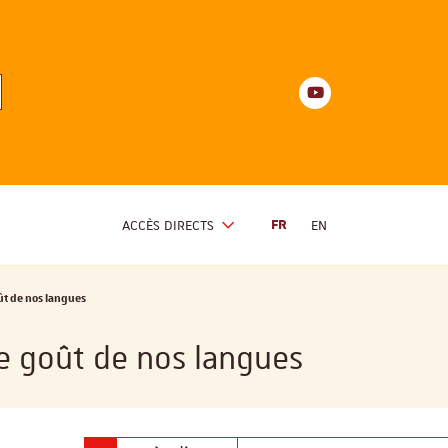
Youtube
anités
d'Alsace
Youtube
ACCÈS DIRECTS
FR
EN
ût de nos langues
Le goût de nos langues