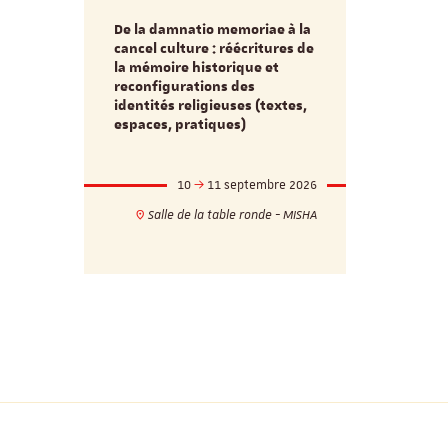
De la damnatio memoriae à la
Du passé au
cancel culture : réécritures de
source séc
e et
la mémoire historique et
d’innovati
reconfigurations des
anti infec
identités religieuses (textes,
interdiscip
espaces, pratiques)
mbre 2026
10
11 septembre 2026
1
17h
18h
Salle de la table ronde - MISHA
VILLA C
ie - MISHA