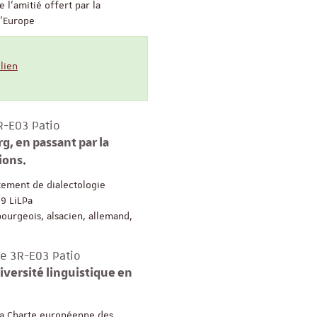
 l’amitié offert par la
l’Europe
Appel à candidatures 
Soutien à la publicati
 lien
ReligiS
Date limite de candidature
2026
R-E03 Patio
g, en passant par la
ions.
ement de dialectologie
39 LiLPa
ourgeois, alsacien, allemand,
le 3R-E03 Patio
iversité linguistique en
Séminaire
la Charte européenne des