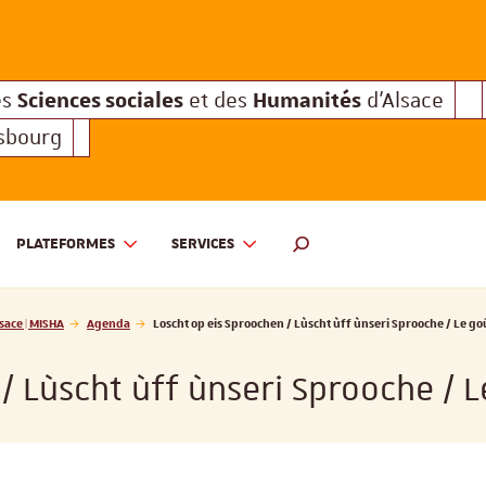
Sciences sociales
Humanités
e des
et des
d'Alsace
Sciences sociales
Hum
Interuniversitaire des
et des
Sciences sociales
Humanités
es
et des
d'Alsace
asbourg
PLATEFORMES
SERVICES
 ET DES HUMANITÉS D'ALSACE | MISHA
MOTEUR DE RECHERCHE
sace | MISHA
Agenda
Loscht op eis Sproochen / Lùscht ùff ùnseri Sprooche / Le go
/ Lùscht ùff ùnseri Sprooche / 