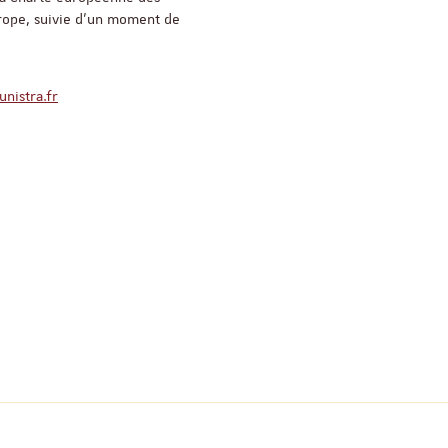
urope, suivie d’un moment de
Objectivité scientifiqu
recherche qualitative
unistra.fr
17 nove
Salle Océan