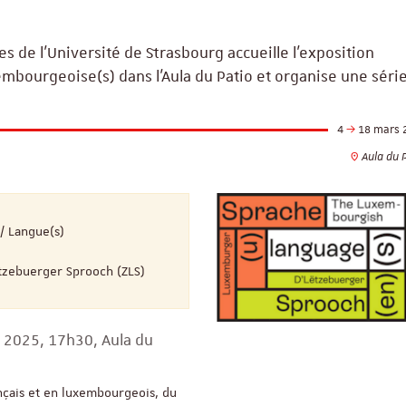
s de l’Université de Strasbourg accueille l’exposition
mbourgeoise(s) dans l’Aula du Patio et organise une séri
n
4
18 mars 
Aula du 
/ Langue(s)
Lëtzebuerger Sprooch (ZLS)
s 2025, 17h30, Aula du
nçais et en luxembourgeois, du
ReligiS
Financement