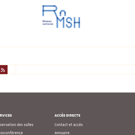
RVICES
ACCÈS DIRECTS
servation des salles
Contact et accès
sioconférence
Annuaire