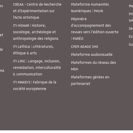
CREAA - Centre de Recherche
Plateforme Humanités
es
Re
et d’Expérimentation sur
Numériques | PHUN
Pr
l’Acte Artistique
Pépinière
SH
ITI HiSAAR | Histoire,
d’accompagnement des
Se
sociologie, archéologie et
revues vers l’édition ouverte
et
Es
anthropologie des religions
| PARÉO
Su
ITI Lethica | Littératures,
CPER ADAGE SHS
de
éthique & arts
Plateforme audiovisuelle
ITI LiRiC | Langage, inclusion,
Plateformes du réseau des
remédiation, interculturalité
MSH
SHA
& communication
Plateformes gérées en
ITI MAKErS | Fabrique de la
partenariat
société européenne