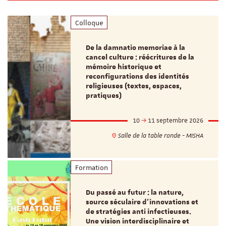
Colloque
De la damnatio memoriae à la
cancel culture : réécritures de la
mémoire historique et
reconfigurations des identités
religieuses (textes, espaces,
pratiques)
10
11 septembre 2026
Salle de la table ronde - MISHA
Formation
Du passé au futur : la nature,
source séculaire d’innovations et
de stratégies anti infectieuses.
Une vision interdisciplinaire et