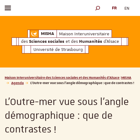
FR
EN
Afficher / masquer le menu
MOTEUR DE RECHERCH
ciales
Humanités
et des
d'Alsace
Maison Interuniversitaire des
Sciences soc
Maison Interuniversitaire
MISHA
des
et des
d'Alsace
Sciences sociales
Humanités
Université de Strasbourg
Vous êtes ici :
Maison Interuniversitaire des Sciences sociales et des Humanités d'Alsace | MISHA
Agenda
L'Outre-mer vue sous l'angle démographique : que de contrastes !
L'Outre-mer vue sous l'angle
démographique : que de
contrastes !