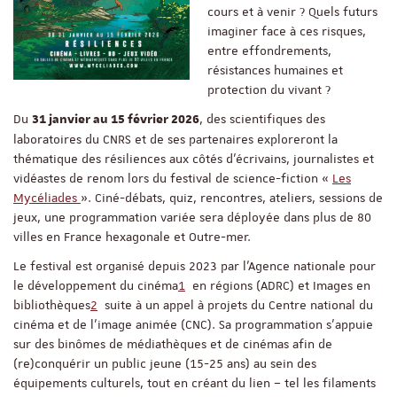
cours et à venir ? Quels futurs
imaginer face à ces risques,
entre effondrements,
résistances humaines et
protection du vivant ?
Du
, des scientifiques des
31 janvier au 15 février 2026
laboratoires du CNRS et de ses partenaires exploreront la
thématique des résiliences aux côtés d’écrivains, journalistes et
vidéastes de renom lors du festival de science-fiction «
Les
Mycéliades
». Ciné-débats, quiz, rencontres, ateliers, sessions de
jeux, une programmation variée sera déployée dans plus de 80
villes en France hexagonale et Outre-mer.
Le festival est organisé depuis 2023 par l’Agence nationale pour
le développement du cinéma
1
en régions (ADRC) et Images en
bibliothèques
2
suite à un appel à projets du Centre national du
cinéma et de l’image animée (CNC). Sa programmation s’appuie
sur des binômes de médiathèques et de cinémas afin de
(re)conquérir un public jeune (15-25 ans) au sein des
équipements culturels, tout en créant du lien – tel les filaments