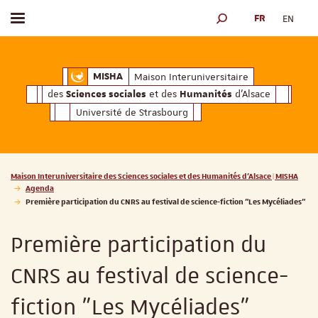
FR
EN
Afficher / masquer le menu
MOTEUR DE RECHERCH
ciales
Humanités
et des
d'Alsace
Maison Interuniversitaire des
Sciences soc
Maison Interuniversitaire
MISHA
des
et des
d'Alsace
Sciences sociales
Humanités
Université de Strasbourg
Vous êtes ici :
Maison Interuniversitaire des Sciences sociales et des Humanités d'Alsace | MISHA
Agenda
Première participation du CNRS au festival de science-fiction "Les Mycéliades"
Première participation du
CNRS au festival de science-
fiction "Les Mycéliades"