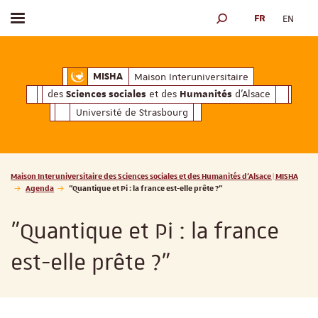
FR
EN
Afficher / masquer le menu
MOTEUR DE RECHERCH
ciales
Humanités
et des
d'Alsace
Maison Interuniversitaire des
Sciences soc
Maison Interuniversitaire
MISHA
des
et des
d'Alsace
Sciences sociales
Humanités
Université de Strasbourg
Vous êtes ici :
Maison Interuniversitaire des Sciences sociales et des Humanités d'Alsace | MISHA
Agenda
"Quantique et Pi : la france est-elle prête ?"
"Quantique et Pi : la france
est-elle prête ?"