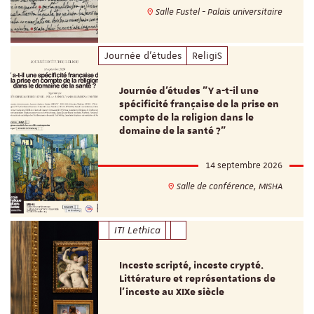
Salle Fustel - Palais universitaire
Journée d'études
ReligiS
Journée d’études "Y a-t-il une
spécificité française de la prise en
compte de la religion dans le
domaine de la santé ?"
14 septembre 2026
Salle de conférence, MISHA
ITI Lethica
Inceste scripté, inceste crypté.
Littérature et représentations de
l’inceste au XIXe siècle