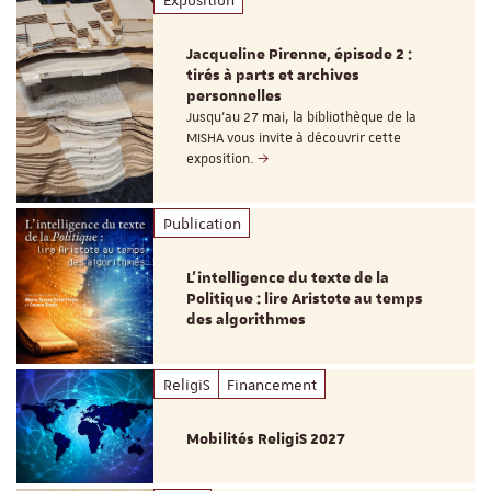
Jacqueline Pirenne, épisode 2 :
tirés à parts et archives
personnelles
Jusqu’au 27 mai, la bibliothèque de la
MISHA vous invite à découvrir cette
exposition.
Publication
L’intelligence du texte de la
Politique : lire Aristote au temps
des algorithmes
ReligiS
Financement
Mobilités ReligiS 2027