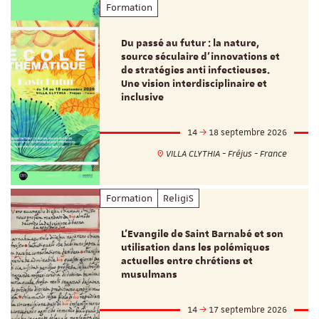
Formation
Du passé au futur : la nature,
source séculaire d’innovations et
de stratégies anti infectieuses.
Une vision interdisciplinaire et
inclusive
14
18 septembre 2026
VILLA CLYTHIA - Fréjus - France
Formation
ReligiS
L’Evangile de Saint Barnabé et son
utilisation dans les polémiques
actuelles entre chrétiens et
musulmans
14
17 septembre 2026