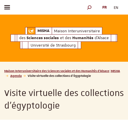
FR
EN
Afficher / masquer le menu
MOTEUR DE RECHERCH
ciales
Humanités
et des
d'Alsace
Maison Interuniversitaire des
Sciences soc
Maison Interuniversitaire
MISHA
des
et des
d'Alsace
Sciences sociales
Humanités
Université de Strasbourg
Vous êtes ici :
Maison Interuniversitaire des Sciences sociales et des Humanités d'Alsace | MISHA
Agenda
Visite virtuelle des collections d'égyptologie
Visite virtuelle des collections
d'égyptologie