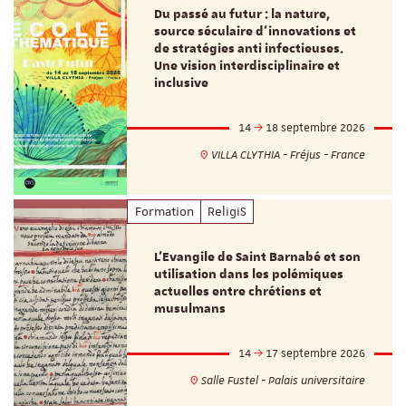
Du passé au futur : la nature,
source séculaire d’innovations et
de stratégies anti infectieuses.
Une vision interdisciplinaire et
inclusive
14
18 septembre 2026
VILLA CLYTHIA - Fréjus - France
Formation
ReligiS
L’Evangile de Saint Barnabé et son
utilisation dans les polémiques
actuelles entre chrétiens et
musulmans
14
17 septembre 2026
Salle Fustel - Palais universitaire