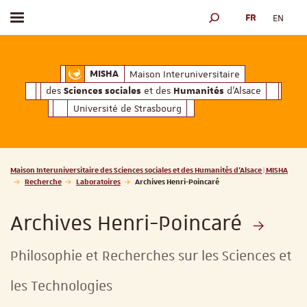
FR
EN
Afficher / masquer le menu
MOTEUR DE RECHERCH
ciales
Humanités
et des
d'Alsace
Maison Interuniversitaire des
Sciences soc
Maison Interuniversitaire
MISHA
des
et des
d'Alsace
Sciences sociales
Humanités
Université de Strasbourg
Vous êtes ici :
Maison Interuniversitaire des Sciences sociales et des Humanités d'Alsace | MISHA
Recherche
Laboratoires
Archives Henri-Poincaré
Archives Henri-Poincaré
Philosophie et Recherches sur les Sciences et
les Technologies