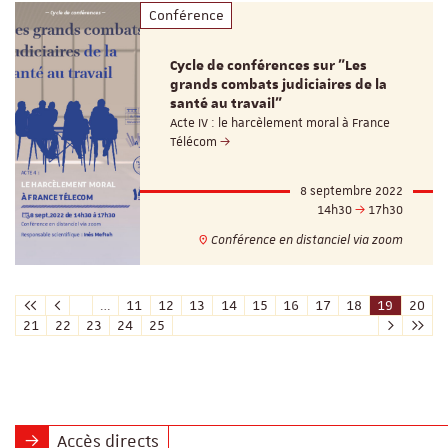
Conférence
Cycle de conférences sur "Les
grands combats judiciaires de la
santé au travail"
Acte IV : le harcèlement moral à France
Télécom
8 septembre 2022
14h30
17h30
Conférence en distanciel via zoom
…
11
12
13
14
15
16
17
18
19
20
21
22
23
24
25
Accès directs