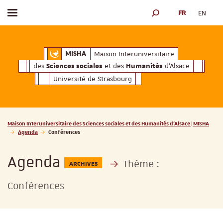
FR
EN
Afficher / masquer le menu
MOTEUR DE RECHERCH
ciales
Humanités
et des
d'Alsace
Maison Interuniversitaire des
Sciences soc
Maison Interuniversitaire
MISHA
des
et des
d'Alsace
Sciences sociales
Humanités
Université de Strasbourg
Vous êtes ici :
Maison Interuniversitaire des Sciences sociales et des Humanités d'Alsace | MISHA
Agenda
Conférences
Agenda
Thème :
ARCHIVES
Conférences