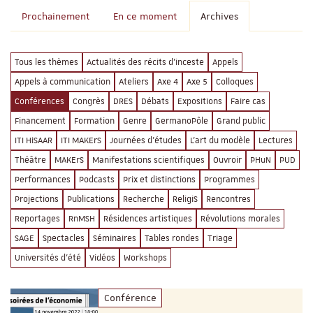
Prochainement
En ce moment
Archives
Tous les thèmes
Actualités des récits d'inceste
Appels
Appels à communication
Ateliers
Axe 4
Axe 5
Colloques
Conférences
Congrès
DRES
Débats
Expositions
Faire cas
Financement
Formation
Genre
GermanoPôle
Grand public
ITI HiSAAR
ITI MAKErS
Journées d'études
L'art du modèle
Lectures
Théâtre
MAKErS
Manifestations scientifiques
Ouvroir
PHuN
PUD
Performances
Podcasts
Prix et distinctions
Programmes
Projections
Publications
Recherche
ReligiS
Rencontres
Reportages
RnMSH
Résidences artistiques
Révolutions morales
SAGE
Spectacles
Séminaires
Tables rondes
Triage
Universités d'été
Vidéos
Workshops
Conférence