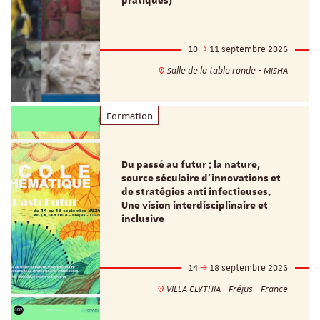
pratiques)
10
11 septembre 2026
Salle de la table ronde - MISHA
Formation
Du passé au futur : la nature,
source séculaire d’innovations et
de stratégies anti infectieuses.
Une vision interdisciplinaire et
inclusive
14
18 septembre 2026
VILLA CLYTHIA - Fréjus - France