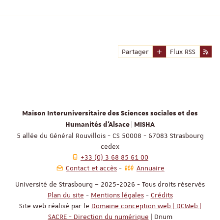
Partager
Flux RSS
Maison Interuniversitaire des Sciences sociales et des
Humanités d'Alsace | MISHA
5 allée du Général Rouvillois - CS 50008 - 67083 Strasbourg
cedex
+33 (0) 3 68 85 61 00
Contact et accès
Annuaire
Université de Strasbourg – 2025-2026 - Tous droits réservés
Plan du site
-
Mentions légales
-
Crédits
Site web réalisé par le
Domaine conception web | DCWeb |
SACRE - Direction du numérique
| Dnum