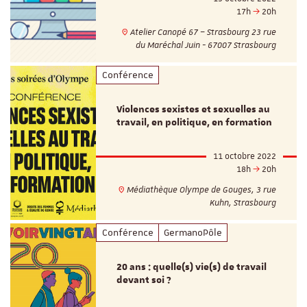
17h
20h
Atelier Canopé 67 – Strasbourg 23 rue
du Maréchal Juin - 67007 Strasbourg
Conférence
Violences sexistes et sexuelles au
travail, en politique, en formation
11 octobre 2022
18h
20h
Médiathèque Olympe de Gouges, 3 rue
Kuhn, Strasbourg
Conférence
GermanoPôle
20 ans : quelle(s) vie(s) de travail
devant soi ?