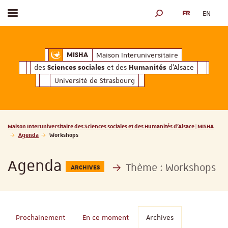
FR
EN
Afficher / masquer le menu
MOTEUR DE RECHERCH
ciales
Humanités
et des
d'Alsace
Maison Interuniversitaire des
Sciences soc
Maison Interuniversitaire
MISHA
des
et des
d'Alsace
Sciences sociales
Humanités
Université de Strasbourg
Vous êtes ici :
Maison Interuniversitaire des Sciences sociales et des Humanités d'Alsace | MISHA
Agenda
Workshops
Agenda
Thème :
Workshops
ARCHIVES
Prochainement
En ce moment
Archives