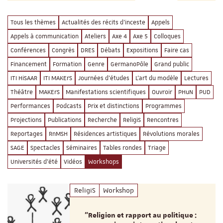
Tous les thèmes
Actualités des récits d'inceste
Appels
Appels à communication
Ateliers
Axe 4
Axe 5
Colloques
Conférences
Congrès
DRES
Débats
Expositions
Faire cas
Financement
Formation
Genre
GermanoPôle
Grand public
ITI HiSAAR
ITI MAKErS
Journées d'études
L'art du modèle
Lectures
Théâtre
MAKErS
Manifestations scientifiques
Ouvroir
PHuN
PUD
Performances
Podcasts
Prix et distinctions
Programmes
Projections
Publications
Recherche
ReligiS
Rencontres
Reportages
RnMSH
Résidences artistiques
Révolutions morales
SAGE
Spectacles
Séminaires
Tables rondes
Triage
Universités d'été
Vidéos
Workshops
ReligiS
Workshop
"Religion et rapport au politique :