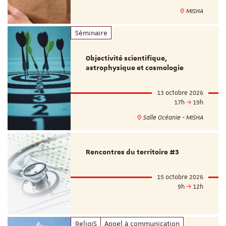
MISHA
Séminaire
Objectivité scientifique,
astrophysique et cosmologie
13 octobre 2026
17h
19h
Salle Océanie - MISHA
Rencontres du territoire #3
15 octobre 2026
9h
12h
ReligiS
Appel à communication