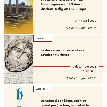
Reemergence and Claims of
'Ancient' Religions in Europe
3
4 avril 2025
Salle Europe - MISHA
Workshop
Le dessin visionnaire et ses
savoirs - « Orients »
7 décembre 2023
9h
18h30
Salle Afrique - MISHA
Workshop
Données de théâtre, petit et
grand jeu : Le bon, le brut et le