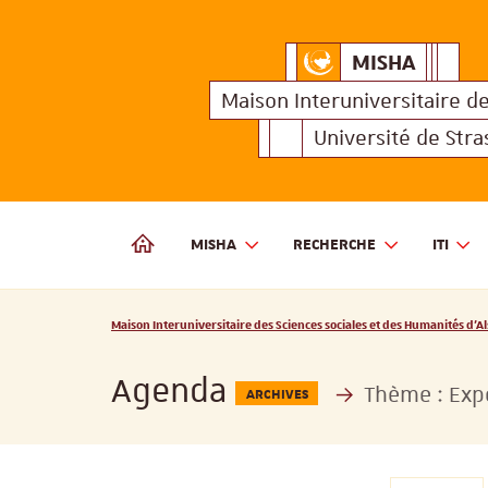
MISHA
Maison Interuniversitair
MISHA
Maison 
Maison Interuniversitaire
d
Université de Str
MISHA
RECHERCHE
ITI
MAISON INTERUNIVERSITAIRE DES SCIENCES SOCIALES
Vous êtes ici :
Maison Interuniversitaire des Sciences sociales et des Humanités d'Al
Agenda
Thème :
Exp
ARCHIVES