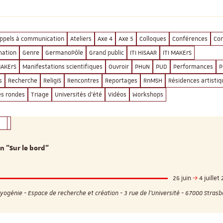
ppels à communication
Ateliers
Axe 4
Axe 5
Colloques
Conférences
Co
mation
Genre
GermanoPôle
Grand public
ITI HiSAAR
ITI MAKErS
AKErS
Manifestations scientifiques
Ouvroir
PHuN
PUD
Performances
P
s
Recherche
ReligiS
Rencontres
Reportages
RnMSH
Résidences artistiq
es rondes
Triage
Universités d'été
Vidéos
Workshops
n "Sur le bord"
26 juin
4 juillet
yogénie - Espace de recherche et création - 3 rue de l'Université - 67000 Stras
ReligiS
Financement