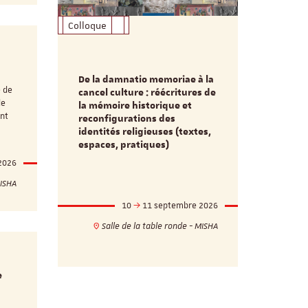
Colloque
Formation
De la damnatio memoriae à la
Du passé au
e de
cancel culture : réécritures de
source séc
de
e et
la mémoire historique et
d’innovati
ent
reconfigurations des
anti infec
identités religieuses (textes,
interdiscip
espaces, pratiques)
 2026
MISHA
mbre 2026
10
11 septembre 2026
1
17h
18h
Salle de la table ronde - MISHA
VILLA C
ie - MISHA
e