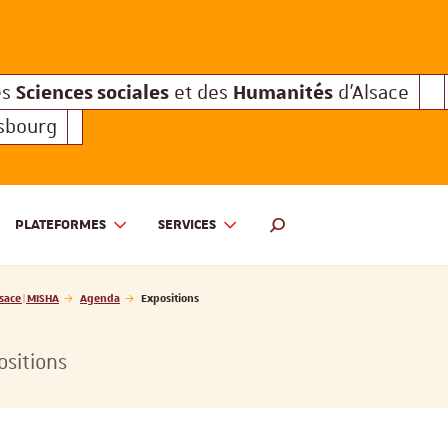
Sciences sociales
Humanités
e des
et des
d'Alsace
Sciences sociales
Hum
Interuniversitaire des
et des
Sciences sociales
Humanités
es
et des
d'Alsace
asbourg
PLATEFORMES
SERVICES
 ET DES HUMANITÉS D'ALSACE | MISHA
MOTEUR DE RECHERCHE
sace | MISHA
Agenda
Expositions
ositions