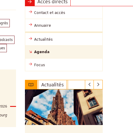
Accès directs
Contact et accès
ngrès
Annuaire
Actualités
odcasts
ues
Agenda
Focus
Actualités
 2026
bourg