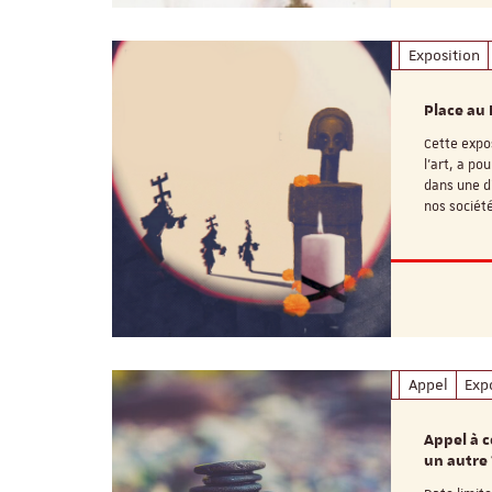
Exposition
Place au 
Cette expos
l’art, a p
dans une d
nos socié
Appel
Exp
Appel à c
un autre 