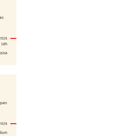
des
 2026
18h
MISHA
iques
 2026
udium