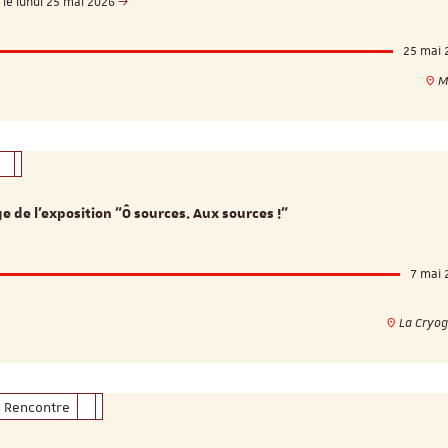
e le lundi 25 mai 2026
25 mai 
M
e de l’exposition "Ô sources. Aux sources !"
7 mai 
La Cryog
Rencontre