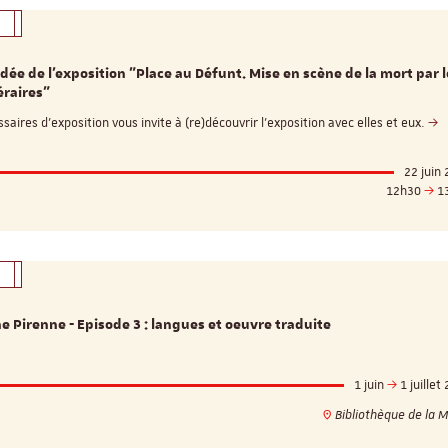
idée de l'exposition "Place au Défunt. Mise en scène de la mort par 
éraires"
Appel à candidatures 
Soutien à la publicati
aires d'exposition vous invite à (re)découvrir l'exposition avec elles et eux.
ReligiS
Date limite de candidature
22 juin
2026
12h30
1
e Pirenne - Episode 3 : langues et oeuvre traduite
1 juin
1 juillet
Bibliothèque de la 