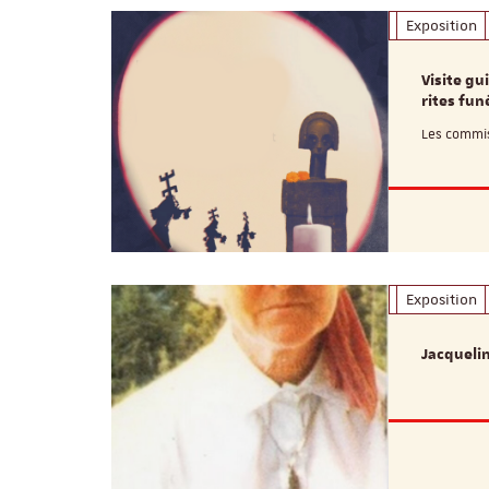
Exposition
Visite gu
rites fun
Les commiss
Exposition
Jacquelin