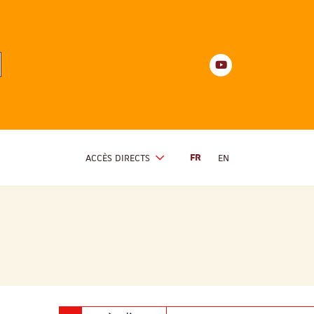
Youtube
anités
d'Alsace
Youtube
ACCÈS DIRECTS
FR
EN