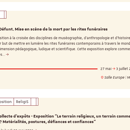
Séminaire
Défunt. Mise en scène de la mort par les rites funéraires
ition à la croisée des disciplines de muséographie, d’anthropologie et d’histoir
our but de mettre en lumière les rites funéraires contemporains à travers le mon
Objectivité scientifiqu
imension pédagogique, ludique et scientifique. Cette exposition explore comm
recherche qualitative
tés…
27 mai
3 juillet
Salle Europe | 
17 nove
Salle Océan
osition
ReligiS
ollecte d'expôts - Exposition "Le terrain religieux, un terrain comm
? Matérialités, postures, défiances et confiances"