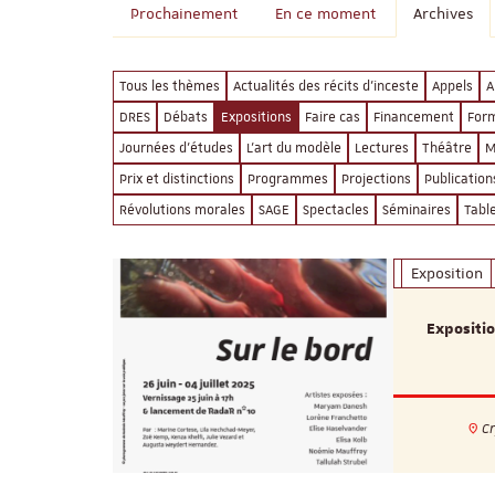
Prochainement
En ce moment
Archives
Tous les thèmes
Actualités des récits d'inceste
Appels
A
DRES
Débats
Expositions
Faire cas
Financement
For
Journées d'études
L'art du modèle
Lectures
Théâtre
M
Prix et distinctions
Programmes
Projections
Publication
Révolutions morales
SAGE
Spectacles
Séminaires
Tabl
Exposition
Expositio
Cr