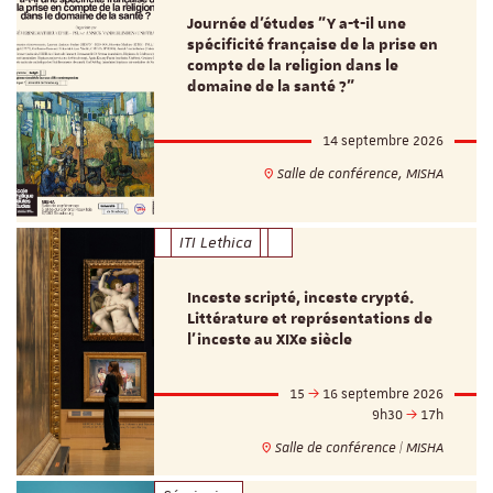
Journée d’études "Y a-t-il une
spécificité française de la prise en
compte de la religion dans le
domaine de la santé ?"
14 septembre 2026
Salle de conférence, MISHA
ITI Lethica
Inceste scripté, inceste crypté.
Littérature et représentations de
l’inceste au XIXe siècle
15
16 septembre 2026
9h30
17h
Salle de conférence | MISHA