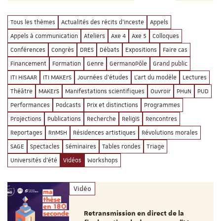
Tous les thèmes
Actualités des récits d'inceste
Appels
Appels à communication
Ateliers
Axe 4
Axe 5
Colloques
Conférences
Congrès
DRES
Débats
Expositions
Faire cas
Financement
Formation
Genre
GermanoPôle
Grand public
ITI HiSAAR
ITI MAKErS
Journées d'études
L'art du modèle
Lectures
Théâtre
MAKErS
Manifestations scientifiques
Ouvroir
PHuN
PUD
Performances
Podcasts
Prix et distinctions
Programmes
Projections
Publications
Recherche
ReligiS
Rencontres
Reportages
RnMSH
Résidences artistiques
Révolutions morales
SAGE
Spectacles
Séminaires
Tables rondes
Triage
Universités d'été
Vidéos
Workshops
Vidéo
Retransmission en direct de la