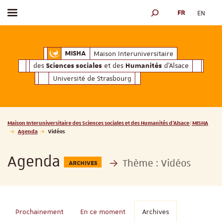
FR
EN
Afficher / masquer le menu
MOTEUR DE RECHERCH
ciales
Humanités
et des
d'Alsace
Maison Interuniversitaire des
Sciences soc
Maison Interuniversitaire
MISHA
des
et des
d'Alsace
Sciences sociales
Humanités
Université de Strasbourg
Vous êtes ici :
Maison Interuniversitaire des Sciences sociales et des Humanités d'Alsace | MISHA
Agenda
Vidéos
Agenda
Thème :
Vidéos
ARCHIVES
Prochainement
En ce moment
Archives