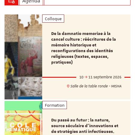
Agenda
Colloque
De la damnatio memoriae à la
cancel culture : réécritures de la
mémoire historique et
reconfigurations des identités
religieuses (textes, espaces,
pratiques)
10
11 septembre 2026
Salle de la table ronde - MISHA
Formation
Du passé au futur : la nature,
source séculaire d’innovations et
de stratégies anti infectieuses.