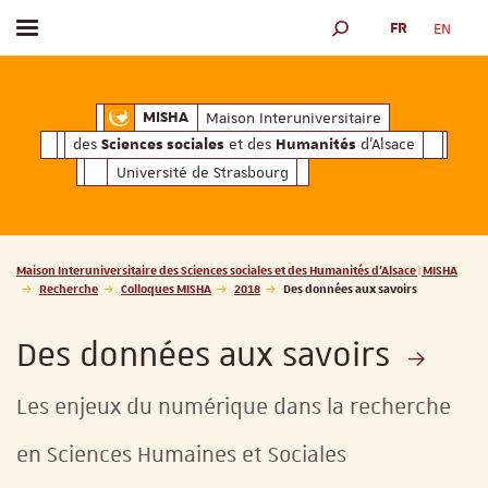
FR
EN
Afficher / masquer le menu
MOTEUR DE RECHERCH
ciales
Humanités
et des
d'Alsace
Maison Interuniversitaire des
Sciences soc
Maison Interuniversitaire
MISHA
des
et des
d'Alsace
Sciences sociales
Humanités
Université de Strasbourg
Vous êtes ici :
Maison Interuniversitaire des Sciences sociales et des Humanités d'Alsace | MISHA
Recherche
Colloques MISHA
2018
Des données aux savoirs
Des données aux savoirs
Les enjeux du numérique dans la recherche
en Sciences Humaines et Sociales