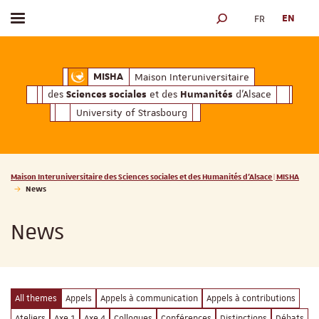
FR
EN
Toggle menu
SEARCH ENGINE
ciales
Humanités
et des
d'Alsace
Maison Interuniversitaire des
Sciences soc
Maison Interuniversitaire
MISHA
des
et des
d'Alsace
Sciences sociales
Humanités
University of Strasbourg
Vous êtes ici :
Maison Interuniversitaire des Sciences sociales et des Humanités d'Alsace | MISHA
News
News
All themes
Appels
Appels à communication
Appels à contributions
Ateliers
Axe 1
Axe 4
Colloques
Conférences
Distinctions
Débats