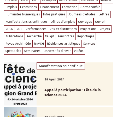
Emplois
Expositions
Financement
Formation
GermanoPôle
Humanités Numériques
Infos pratiques
Journées d'études
Lettres
Manifestations scientifiques
Offres d'emplois
Ouvrages
Ouvroir
PHuN
PUD
Performances
Prix et distinctions
Projections
Projets
Publications
Recherche
ReligiS
Rencontres
Reportages
Revue Archimède
RnMSH
Résidences artistiques
Services
Spectacles
Séminaires
Universités d'hiver
Vidéos
Manifestation scientifique
18 April 2024
Appel à participation - Fête de la
science 2024
18 April 2024