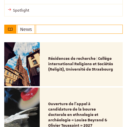
Spotlight
News
Résidences de recherche | Collège
international Religions et Sociétés
(ReligiS), Université de Strasbourg
Ouverture de l'appel à
candidature de la bourse
doctorale en ethnologie et
archéologie « Louise Beyrand &
Olivier Toussaint » 2027