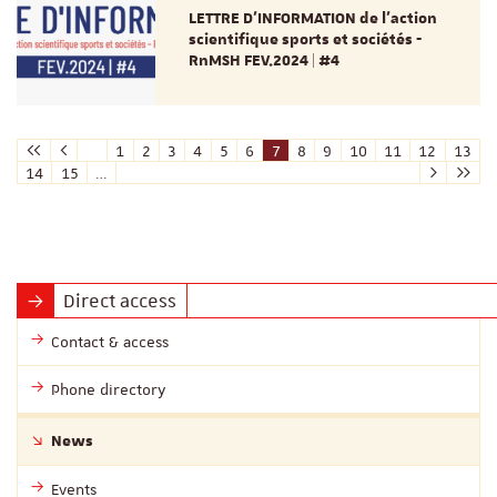
LETTRE D'INFORMATION de l’action
scientifique sports et sociétés -
RnMSH FEV.2024 | #4
1
2
3
4
5
6
7
8
9
10
11
12
13
14
15
…
Direct access
Contact & access
Phone directory
News
Events