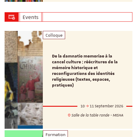
Events
Colloque
De la damnatio memoriae à la
cancel culture : réécritures de la
mémoire historique et
reconfigurations des identités
religieuses (textes, espaces,
pratiques)
10
11 September 2026
Salle de la table ronde - MISHA
Formation