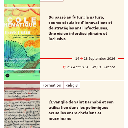
Du passé au futur : la nature,
source séculaire d’innovations et
de stratégies anti infectieuses.
Une vision interdisciplinaire et
inclusive
14
18 September 2026
VILLA CLYTHIA - Fréjus - France
Formation
ReligiS
L’Evangile de Saint Barnabé et son
utilisation dans les polémiques
actuelles entre chrétiens et
musulmans