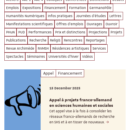
Emplois
Expositions
Financement
Formation
GermanoPôle
Humanités Numériques
Infos pratiques
Journées d'études
Lettres
Manifestations scientifiques
Offres d'emplois
Ouvrages
Ouvroir
PHuN
PUD
Performances
Prix et distinctions
Projections
Projets
Publications
Recherche
ReligiS
Rencontres
Reportages
Revue Archimède
RnMSH
Résidences artistiques
Services
Spectacles
Séminaires
Universités d'hiver
Vidéos
Appel
Financement
15 December 2025
Appel à projets franco-allemand
en sciences humaines et sociales
Cet appel vise à la fois à consolider les
réseaux franco-allemands de recherche
en SHS et à en tisser de nouveaux.