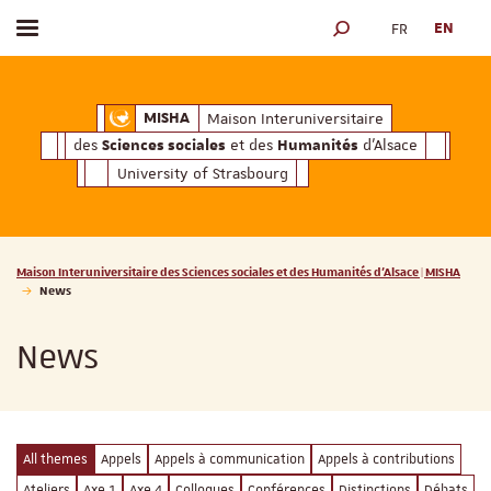
FR
EN
Toggle menu
SEARCH ENGINE
ciales
Humanités
et des
d'Alsace
Maison Interuniversitaire des
Sciences soc
Maison Interuniversitaire
MISHA
des
et des
d'Alsace
Sciences sociales
Humanités
University of Strasbourg
Vous êtes ici :
Maison Interuniversitaire des Sciences sociales et des Humanités d'Alsace | MISHA
News
News
All themes
Appels
Appels à communication
Appels à contributions
Ateliers
Axe 1
Axe 4
Colloques
Conférences
Distinctions
Débats