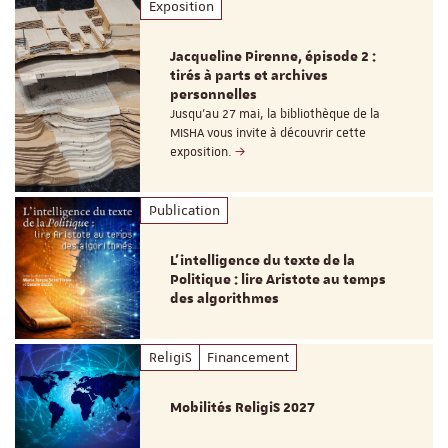
Exposition
Jacqueline Pirenne, épisode 2 :
tirés à parts et archives
personnelles
Jusqu’au 27 mai, la bibliothèque de la
MISHA vous invite à découvrir cette
exposition.
Publication
L’intelligence du texte de la
Politique : lire Aristote au temps
des algorithmes
ReligiS
Financement
Mobilités ReligiS 2027