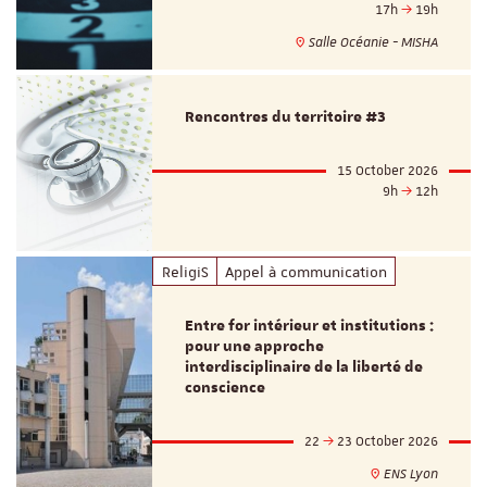
17h
19h
Salle Océanie - MISHA
Rencontres du territoire #3
15 October 2026
9h
12h
ReligiS
Appel à communication
Entre for intérieur et institutions :
pour une approche
interdisciplinaire de la liberté de
conscience
22
23 October 2026
ENS Lyon