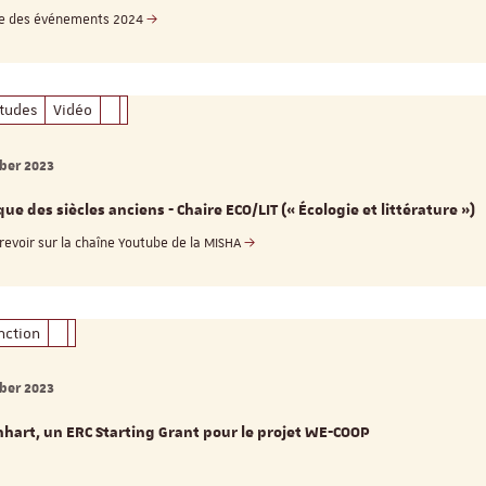
 des événements 2024
Objectivité scientifiqu
recherche qualitative
tudes
Vidéo
ber 2023
17 Nove
ue des siècles anciens - Chaire ECO/LIT (« Écologie et littérature »)
 revoir sur la chaîne Youtube de la MISHA
Salle Océan
inction
ber 2023
hart, un ERC Starting Grant pour le projet WE-COOP