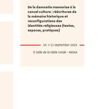
De la damnatio memoriae à la
Du passé au
cancel culture : réécritures de
source séc
e et
la mémoire historique et
d’innovati
reconfigurations des
anti infec
identités religieuses (textes,
interdiscip
espaces, pratiques)
mber 2026
10
11 September 2026
1
17h
18h
Salle de la table ronde - MISHA
VILLA C
ie - MISHA