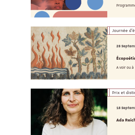
Programme
Journée d'é
28 Septem
Écopoétiq
A voir ou à
Prix et dist
18 Septem
Ada Reich