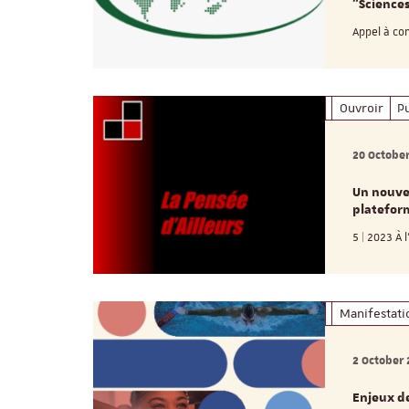
"Sciences
Appel à co
Ouvroir
Pu
20 Octobe
Un nouvea
platefor
5 | 2023 À 
Manifestati
2 October
Enjeux d