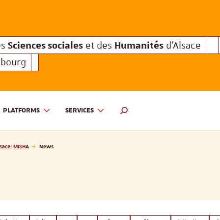
Sciences sociales
Humanités
e des
et des
d'Alsace
Sciences sociales
Hum
Interuniversitaire des
et des
Sciences sociales
Humanités
es
et des
d'Alsace
sbourg
PLATFORMS
SERVICES
 ET DES HUMANITÉS D'ALSACE | MISHA
SEARCH ENGINE
sace | MISHA
News