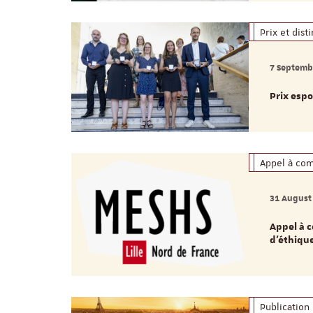
Prix et dist
7 Septemb
Prix espo
Appel à co
31 August
Appel à 
d'éthique
Publication