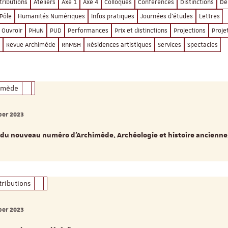
tributions
Ateliers
Axe 1
Axe 4
Colloques
Conférences
Distinctions
Dé
Pôle
Humanités Numériques
Infos pratiques
Journées d'études
Lettres
Ouvroir
PHuN
PUD
Performances
Prix et distinctions
Projections
Proje
Revue Archimède
RnMSH
Résidences artistiques
Services
Spectacles
imède
er 2023
 du nouveau numéro d’Archimède. Archéologie et histoire ancienne
tributions
er 2023
ReligiS
Financement