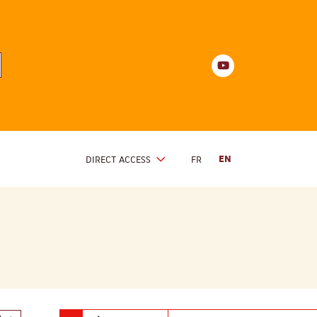
Youtube
anités
d'Alsace
Youtube
DIRECT ACCESS
FR
EN