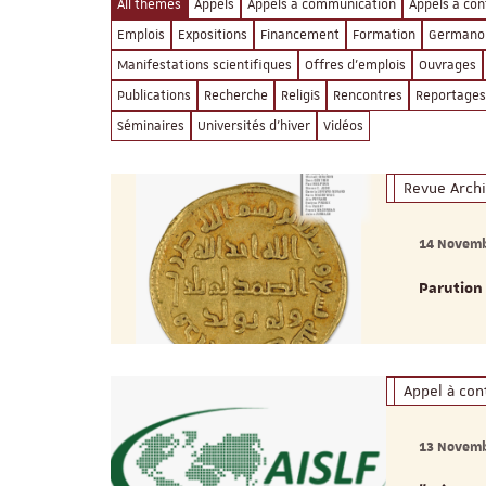
All themes
Appels
Appels à communication
Appels à con
Emplois
Expositions
Financement
Formation
Germano
Manifestations scientifiques
Offres d'emplois
Ouvrages
Publications
Recherche
ReligiS
Rencontres
Reportages
Séminaires
Universités d'hiver
Vidéos
Revue Arch
14 Novemb
Parution
Appel à con
13 Novemb