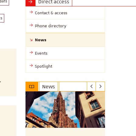
Direct access
bats
Contact & access
ts
Phone directory
News
Events
Spotlight
.
News