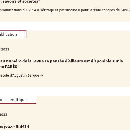
, savoirs et sociétés"
mmunications du GT14 « Héritage et patrimoine » pour le XXIIe congrès de l’AISL
Appel à candidatures 
Soutien à la publicati
ReligiS
blication
Date limite de candidature
2026
r 2023
u numéro de la revue La pensée d’Ailleurs est disponible sur la
me PARÉO
l’école d’Augustin Berque
on scientifique
 2023
Séminaire
es jeux - RnMSH