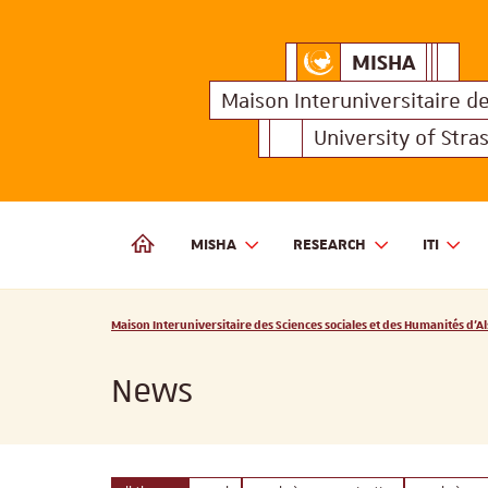
MISHA
Maison Interuniversitair
MISHA
Maison 
Maison Interuniversitaire
d
University of Stra
MISHA
RESEARCH
ITI
MAISON INTERUNIVERSITAIRE DES SCIENCES SOCIALES
Vous êtes ici :
Maison Interuniversitaire des Sciences sociales et des Humanités d'Al
News