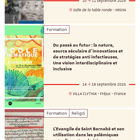
10
11 septembre 2026
Salle de la table ronde - MISHA
Formation
Du passé au futur : la nature,
source séculaire d’innovations et
de stratégies anti infectieuses.
Une vision interdisciplinaire et
inclusive
14
18 septembre 2026
VILLA CLYTHIA - Fréjus - France
Formation
ReligiS
L’Evangile de Saint Barnabé et son
utilisation dans les polémiques