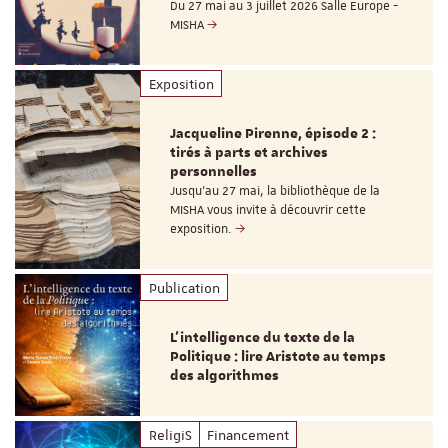
Du 27 mai au 3 juillet 2026 Salle Europe -
MISHA
Exposition
Jacqueline Pirenne, épisode 2 :
tirés à parts et archives
personnelles
Jusqu’au 27 mai, la bibliothèque de la
MISHA vous invite à découvrir cette
exposition.
Publication
L’intelligence du texte de la
Politique : lire Aristote au temps
des algorithmes
ReligiS
Financement