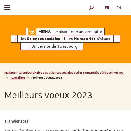
FR
EN
Afficher / masquer le menu
MOTEUR DE RECHERCH
ciales
Humanités
et des
d'Alsace
Maison Interuniversitaire des
Sciences soc
Maison Interuniversitaire
MISHA
des
et des
d'Alsace
Sciences sociales
Humanités
Université de Strasbourg
Vous êtes ici :
Maison Interuniversitaire des Sciences sociales et des Humanités d'Alsace | MISHA
Actualités
Meilleurs voeux 2023
Meilleurs voeux 2023
1 janvier 2023
Toute l'équipe de la MISHA vous souhaite une année 2023