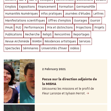
Emplois
Expositions
Financement
Formation
GermanoPôle
Humanités Numériques
Infos pratiques
Journées d'études
Lettres
Manifestations scientifiques
Offres d'emplois
Ouvrages
Ouvroir
PHuN
PUD
Performances
Prix et distinctions
Projections
Projets
Publications
Recherche
ReligiS
Rencontres
Reportages
Revue Archimède
RnMSH
Résidences artistiques
Services
Spectacles
Séminaires
Universités d'hiver
Vidéos
2 February 2021
Focus sur la direction adjointe de
la MISHA
Découvrez les missions et le profil de
Fleur Laronze et Sylvain Perrot.