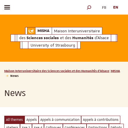
FR
EN
Toggle menu
SEARCH ENGINE
ciales
Humanités
et des
d'Alsace
Maison Interuniversitaire des
Sciences soc
Maison Interuniversitaire
MISHA
des
et des
d'Alsace
Sciences sociales
Humanités
University of Strasbourg
Vous êtes ici :
Maison Interuniversitaire des Sciences sociales et des Humanités d'Alsace | MISHA
News
News
All themes
Appels
Appels à communication
Appels à contributions
Ateliers
Axe 1
Axe 4
Colloques
Conférences
Distinctions
Débats