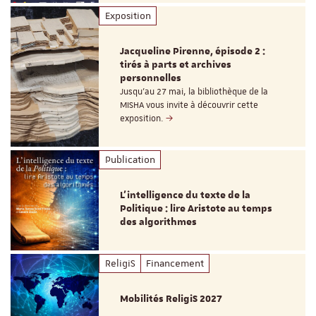
Exposition
Jacqueline Pirenne, épisode 2 :
tirés à parts et archives
personnelles
Jusqu’au 27 mai, la bibliothèque de la
MISHA vous invite à découvrir cette
exposition.
Publication
L’intelligence du texte de la
Politique : lire Aristote au temps
des algorithmes
ReligiS
Financement
Mobilités ReligiS 2027