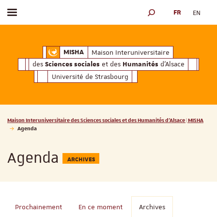
FR
EN
Afficher / masquer le menu
MOTEUR DE RECHERCH
ciales
Humanités
et des
d'Alsace
Maison Interuniversitaire des
Sciences soc
Maison Interuniversitaire
MISHA
des
et des
d'Alsace
Sciences sociales
Humanités
Université de Strasbourg
Vous êtes ici :
Maison Interuniversitaire des Sciences sociales et des Humanités d'Alsace | MISHA
Agenda
Agenda
ARCHIVES
Prochainement
En ce moment
Archives