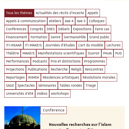
Tous les thèmes
Actualités des récits d'inceste
Appels
Appels à communication
Ateliers
Axe 4
Axe 5
Colloques
Conférences
Congrès
DRES
Débats
Expositions
Faire cas
Financement
Formation
Genre
GermanoPôle
Grand public
ITI HiSAAR
ITI MAKErS
Journées d'études
L'art du modèle
Lectures
Théâtre
MAKErS
Manifestations scientifiques
Ouvroir
PHuN
PUD
Performances
Podcasts
Prix et distinctions
Programmes
Projections
Publications
Recherche
ReligiS
Rencontres
Reportages
RnMSH
Résidences artistiques
Révolutions morales
SAGE
Spectacles
Séminaires
Tables rondes
Triage
Universités d'été
Vidéos
Workshops
Conférence
Nouvelles recherches sur l’islam