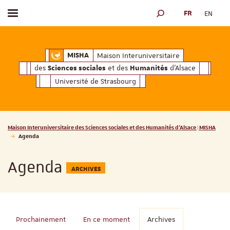
FR
EN
Afficher / masquer le menu
MOTEUR DE RECHERCH
ciales
Humanités
et des
d'Alsace
Maison Interuniversitaire des
Sciences soc
Maison Interuniversitaire
MISHA
des
et des
d'Alsace
Sciences sociales
Humanités
Université de Strasbourg
Vous êtes ici :
Maison Interuniversitaire des Sciences sociales et des Humanités d'Alsace | MISHA
Agenda
Agenda
ARCHIVES
Prochainement
En ce moment
Archives