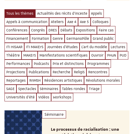
Tous les thèmes
Actualités des récits d'inceste
Appels
Appels à communication
Ateliers
Axe 4
Axe 5
Colloques
Conférences
Congrès
DRES
Débats
Expositions
Faire cas
Financement
Formation
Genre
GermanoPôle
Grand public
ITI HiSAAR
ITI MAKErS
Journées d'études
L'art du modèle
Lectures
Théâtre
MAKErS
Manifestations scientifiques
Ouvroir
PHuN
PUD
Performances
Podcasts
Prix et distinctions
Programmes
Projections
Publications
Recherche
ReligiS
Rencontres
Reportages
RnMSH
Résidences artistiques
Révolutions morales
SAGE
Spectacles
Séminaires
Tables rondes
Triage
Universités d'été
Vidéos
Workshops
Séminaire
Le processus de racialisation : une