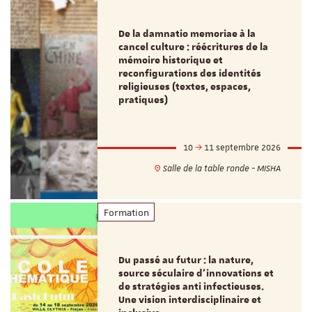
De la damnatio memoriae à la
cancel culture : réécritures de la
mémoire historique et
reconfigurations des identités
religieuses (textes, espaces,
pratiques)
10
11 septembre 2026
Salle de la table ronde - MISHA
Formation
Du passé au futur : la nature,
source séculaire d’innovations et
de stratégies anti infectieuses.
Une vision interdisciplinaire et