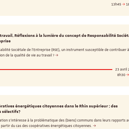
13h45
1
travail. Réflexions à la lumière du concept de Responsabilité Sociét
eprise
bilité Sociétale de l’Entreprise (RSE), un instrument susceptible de contribuer 
ion de la qualité de vie au travail ?
23 avril
8h30
ratives énergétiques citoyennes dans le Rhin supérieur : des
sélectifs?
ation s’intéresse à la problématique des (biens) communs dans leurs rapports a
 à partir du cas des coopératives énergétiques citoyennes.