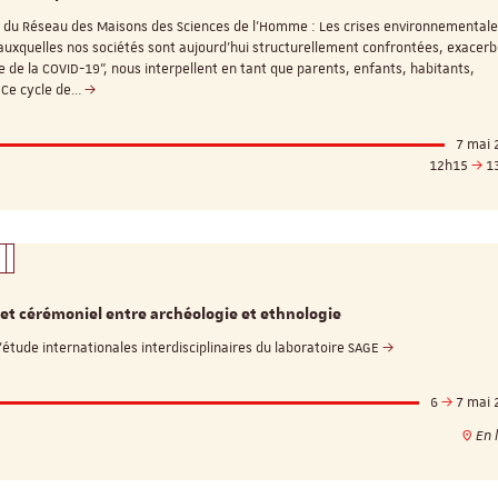
 du Réseau des Maisons des Sciences de l'Homme : Les crises environnementale
 auxquelles nos sociétés sont aujourd'hui structurellement confrontées, exacer
se de la COVID-19", nous interpellent en tant que parents, enfants, habitants,
. Ce cycle de…
Appel à candidatures 
Soutien à la publicati
7 mai 
ReligiS
12h15
1
Date limite de candidature
2026
et cérémoniel entre archéologie et ethnologie
’étude internationales interdisciplinaires du laboratoire SAGE
6
7 mai 
En l