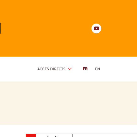
Youtube
anités
d'Alsace
Youtube
ACCÈS DIRECTS
FR
EN