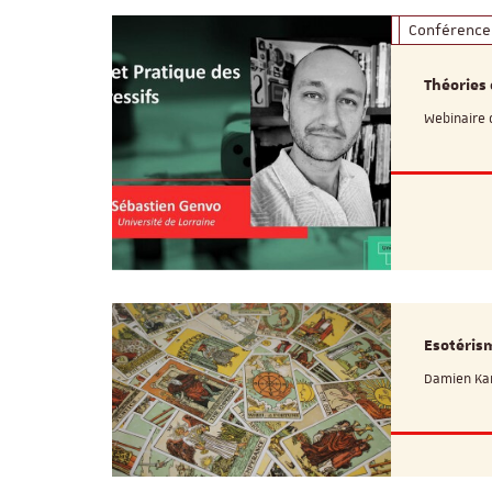
Conférence
Théories 
Webinaire 
Esotérism
Damien Karb