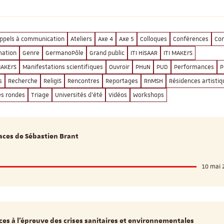
ppels à communication
Ateliers
Axe 4
Axe 5
Colloques
Conférences
Co
mation
Genre
GermanoPôle
Grand public
ITI HiSAAR
ITI MAKErS
AKErS
Manifestations scientifiques
Ouvroir
PHuN
PUD
Performances
P
s
Recherche
ReligiS
Rencontres
Reportages
RnMSH
Résidences artistiq
es rondes
Triage
Universités d'été
Vidéos
Workshops
races de Sébastien Brant
10 mai 
ReligiS
Financement
ces à l'épreuve des crises sanitaires et environnementales