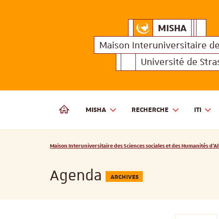
MISHA
Maison Interuniversitair
MISHA
Maison 
Maison Interuniversitaire
d
Université de Str
MISHA
RECHERCHE
ITI
MAISON INTERUNIVERSITAIRE DES SCIENCES SOCIALES
Vous êtes ici :
Maison Interuniversitaire des Sciences sociales et des Humanités d'Al
Agenda
ARCHIVES