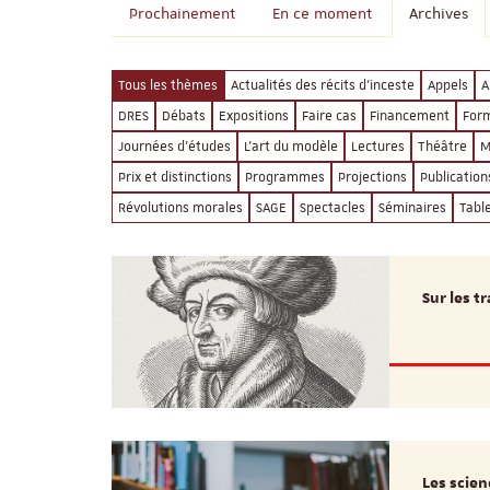
Prochainement
En ce moment
Archives
Tous les thèmes
Actualités des récits d'inceste
Appels
A
DRES
Débats
Expositions
Faire cas
Financement
For
Journées d'études
L'art du modèle
Lectures
Théâtre
M
Prix et distinctions
Programmes
Projections
Publication
Révolutions morales
SAGE
Spectacles
Séminaires
Tabl
Sur les t
Les scien