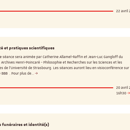
22 avril
té et pratiques scientifiques
e séance sera animée par Catherine Allamel-Raffin et Jean-Luc Gangloff du
 Archives Henri-Poincaré - Philosophie et Recherches sur les Sciences et les
s de l'Université de Strasbourg. Les séances auront lieu en visioconférence sur 
 BBB . Pour plus de…
20 avril
16h30
 funéraires et identité(s)