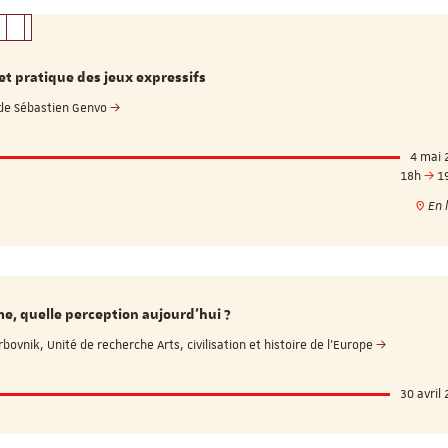
Séminaire
et pratique des jeux expressifs
de Sébastien Genvo
Objectivité scientifiqu
4 mai 
recherche qualitative
18h
1
En l
17 nove
e, quelle perception aujourd'hui ?
ovnik, Unité de recherche Arts, civilisation et histoire de l'Europe
Salle Océan
30 avril