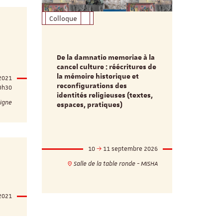
Colloque
Formation
De la damnatio memoriae à la
Du passé au
cancel culture : réécritures de
source séc
e et
la mémoire historique et
2021
d’innovati
reconfigurations des
9h30
anti infec
identités religieuses (textes,
interdiscip
igne
espaces, pratiques)
mbre 2026
10
11 septembre 2026
1
17h
18h
Salle de la table ronde - MISHA
VILLA C
ie - MISHA
 2021