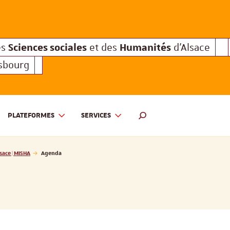
Sciences sociales
Humanités
e des
et des
d'Alsace
Sciences sociales
Hum
Interuniversitaire des
et des
Sciences sociales
Humanités
es
et des
d'Alsace
asbourg
PLATEFORMES
SERVICES
 ET DES HUMANITÉS D'ALSACE | MISHA
MOTEUR DE RECHERCHE
sace | MISHA
Agenda