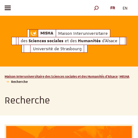
FR
EN
Afficher / masquer le menu
MOTEUR DE RECHERCH
ciales
Humanités
et des
d'Alsace
Maison Interuniversitaire des
Sciences soc
Maison Interuniversitaire
MISHA
des
et des
d'Alsace
Sciences sociales
Humanités
Université de Strasbourg
Vous êtes ici :
Maison Interuniversitaire des Sciences sociales et des Humanités d'Alsace | MISHA
Recherche
Recherche