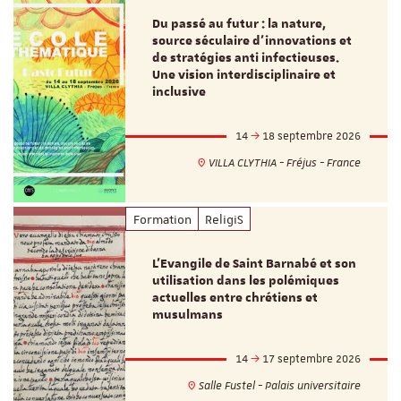
Du passé au futur : la nature,
source séculaire d’innovations et
de stratégies anti infectieuses.
Une vision interdisciplinaire et
inclusive
14
18 septembre 2026
VILLA CLYTHIA - Fréjus - France
Formation
ReligiS
L’Evangile de Saint Barnabé et son
utilisation dans les polémiques
actuelles entre chrétiens et
musulmans
14
17 septembre 2026
Salle Fustel - Palais universitaire