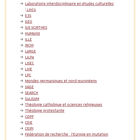
Laboratoire interdisciplinaire en études culturelles
| LinCs
E3S
GEO
GIS SCIRTHES
HuManiS
ILLE
IRCM
LaRGE
LiLPa
LISEC
LIVE
LPC
Mondes germaniques et nord-européens
SAGE
SEARCH
SuLiSoM
Théologie catholique et sciences religieuses
Théologie protestante
CDPF
CEIE
CEIPI
Fédération de recherche : l'Europe en mutation