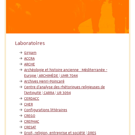
Laboratoires
Girpam
ACCRA
ARCHE
Archéologie et histoire ancienne : Méditerranée -
Europe | ARCHIMÈDE | UMR 7044
Archives Henri-Poincaré
Centre d'analyse des rhétoriques religieuses de
l'Antiquité | CARRA | UR 3094
CERDACC
CHER
Configurations littéraires
CREGO
CREPHAC
CRESAT
Droit, religion, entreprise et société | DRES